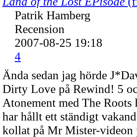
Land of the Lost EPisode
(f
Patrik Hamberg
Recension
2007-08-25 19:18
4
Ända sedan jag hörde J*Da
Dirty Love på Rewind! 5 o
Atonement med The Roots ha
har hållt ett ständigt vaka
kollat på Mr Mister-videon