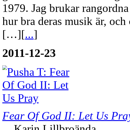
1979. Jag brukar rangordna 
hur bra deras musik är, och
[…][
...
]
2011-12-23
Fear Of God II: Let Us Pra
Karin Lillbroända