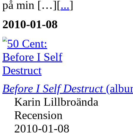
riktigt. Efter en utflykt till 
vita sneakers och hiphop. Fa
på min […][
...
]
2010-01-08
Before I Self Destruct
(albu
Karin Lillbroända