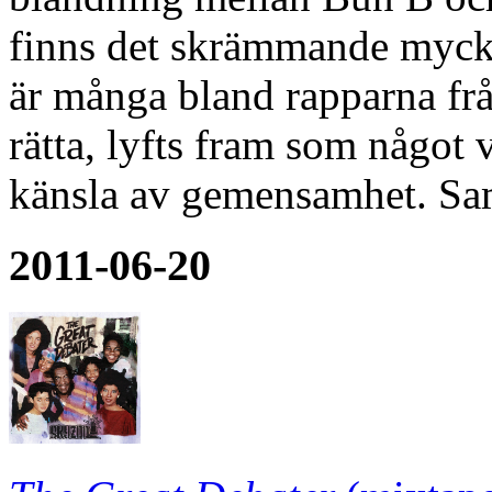
Killer Mike är från Atlanta
blandning mellan Bun B oc
finns det skrämmande myck
är många bland rapparna frå
rätta, lyfts fram som något v
känsla av gemensamhet. Sam
2011-06-20