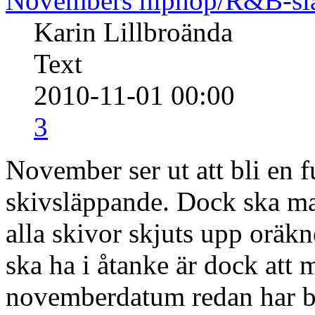
2010-11-01
Novembers hiphop/R&B-sl
Karin Lillbroända
Text
2010-11-01 00:00
3
November ser ut att bli en 
skivsläppande. Dock ska man
alla skivor skjuts upp oräk