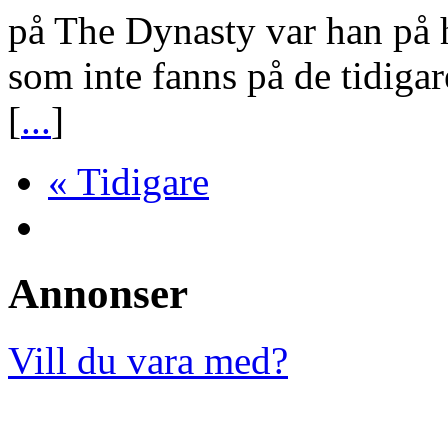
fyra album han hade släppt 
bevisat att han var värd att
på The Dynasty var han på h
som inte fanns på de tidig
[
...
]
« Tidigare
Annonser
Vill du vara med?