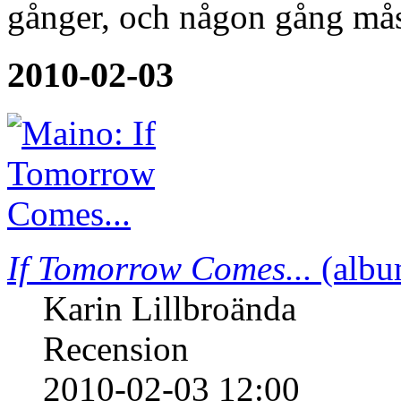
ska ha i åtanke är dock att
novemberdatum redan har bl
gånger, och någon gång må
2010-02-03
If Tomorrow Comes...
(albu
Karin Lillbroända