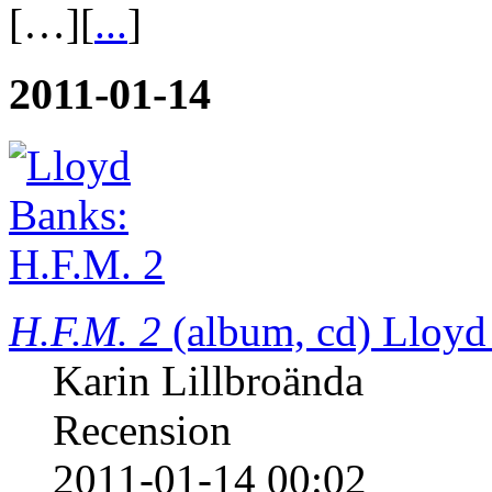
inte har något illa att säg
bagaget. Han fortsätter att ö
[…][
...
]
2011-01-14
H.F.M. 2
(album, cd)
Lloyd
Karin Lillbroända