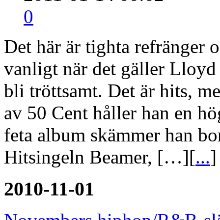
Recension
2011-01-14 00:02
0
Det här är tighta refränger 
vanligt när det gäller Lloyd 
bli tröttsamt. Det är hits, 
av 50 Cent håller han en hö
feta album skämmer han bor
Hitsingeln Beamer, […][
...
]