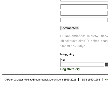
Du kan använda:
<a href="" title
<blockquote cite=""> <cite> <cod
<strike> <strong>
Inloggning
Registrera dig
© Peter 2 Meter Media AB och respektive skribent 1999-2026
ISSN
1652-1285
X