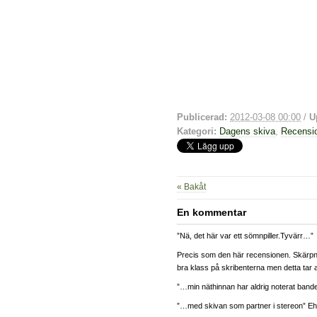
Publicerad:
2012-03-08 00:00
/
U
Kategori:
Dagens skiva
,
Recensi
« Bakåt
En kommentar
”Nä, det här var ett sömnpiller.Tyvärr…”
Precis som den här recensionen. Skärpni
bra klass på skribenterna men detta tar al
”…min näthinnan har aldrig noterat bande
”…med skivan som partner i stereon” E