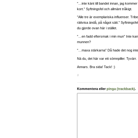
”…inte känt till bandet innan, jag komm
kort.” Syftningsfel och allmänt tråkigt.
”Alle tre är exemplariska influenser. Trib
rättvisa ändå, på något sätt.” Syftningsfe
du gjorde ovan här i stället.
”…en fadd eftersmak i min mun” Inte kan
munnen?
”…maxa stärkarna” Då hade det nog inte 
Nä du, det här var ett sömnpiller. Tyvärr.
Annars. Bra sida! Tack! :)
#
Kommentera eller
pinga (trackback)
.