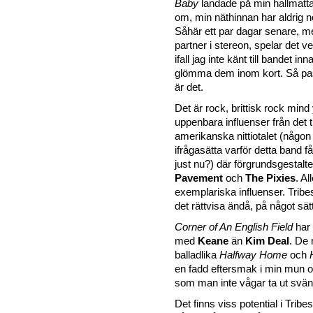
Baby
landade på min hallmatta.
om, min näthinnan har aldrig n
Såhär ett par dagar senare, 
partner i stereon, spelar det ve
ifall jag inte känt till bandet i
glömma dem inom kort. Så pa
är det.
Det är rock, brittisk rock min
uppenbara influenser från det t
amerikanska nittiotalet (någon 
ifrågasätta varför detta band f
just nu?) där förgrundsgestalt
Pavement
och
The Pixies
. Al
exemplariska influenser. Tribe
det rättvisa ändå, på något sätt
Corner of An English Field
har
med
Keane
än
Kim Deal
. De 
balladlika
Halfway Home
och
en fadd eftersmak i min mun 
som man inte vågar ta ut svän
Det finns viss potential i Trib