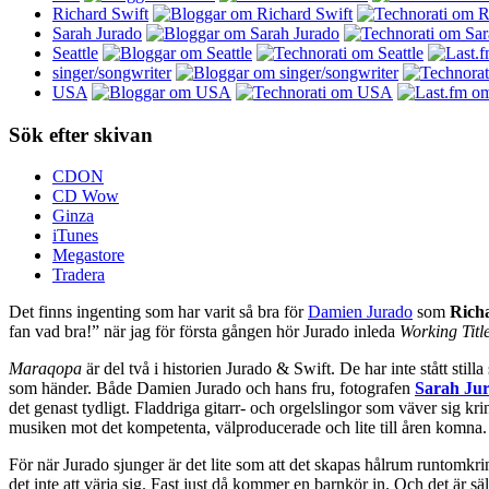
Richard Swift
Sarah Jurado
Seattle
singer/songwriter
USA
Sök efter skivan
CDON
CD Wow
Ginza
iTunes
Megastore
Tradera
Det finns ingenting som har varit så bra för
Damien Jurado
som
Rich
fan vad bra!” när jag för första gången hör Jurado inleda
Working Titl
Maraqopa
är del två i historien Jurado & Swift. De har inte stått still
som händer. Både Damien Jurado och hans fru, fotografen
Sarah Ju
det genast tydligt. Fladdriga gitarr- och orgelslingor som väver sig k
musiken mot det kompetenta, välproducerade och lite till åren komna. M
För när Jurado sjunger är det lite som att det skapas hålrum runtomk
det inte att värja sig. Fast just då kommer en barnkör in. Och det är s