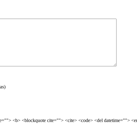
as)
tle=""> <b> <blockquote cite=""> <cite> <code> <del datetime=""> <e