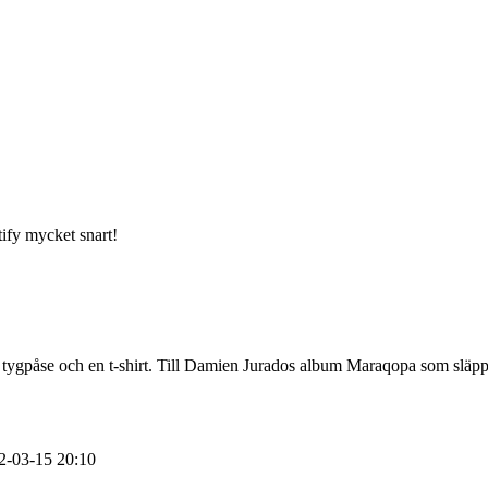
tify mycket snart!
 en tygpåse och en t-shirt. Till Damien Jurados album Maraqopa som sl
2-03-15
20:10