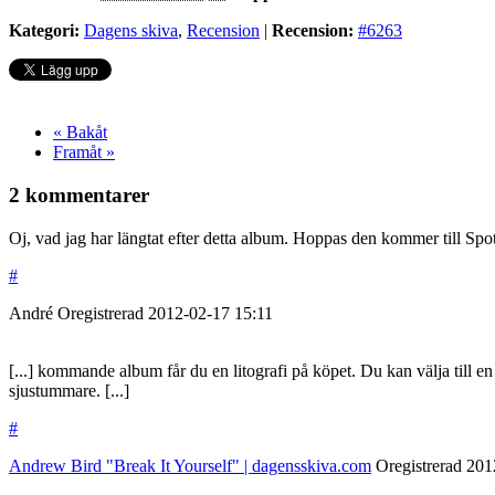
Kategori:
Dagens skiva
,
Recension
|
Recension:
#6263
« Bakåt
Framåt »
2 kommentarer
Oj, vad jag har längtat efter detta album. Hoppas den kommer till Spo
#
André
Oregistrerad
2012-02-17
15:11
[...] kommande album får du en litografi på köpet. Du kan välja till
sjustummare. [...]
#
Andrew Bird "Break It Yourself" | dagensskiva.com
Oregistrerad
201