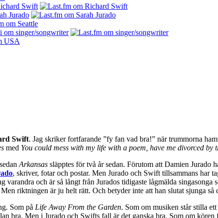
ard Swift
. Jag skriker fortfarande ”fy fan vad bra!” när trummorna ha
es
med
You could mess with my life with a poem, have me divorced by 
a sedan
Arkansas
släpptes för två år sedan. Förutom att Damien Jurado har
rado
, skriver, fotar och postar. Men Jurado och Swift tillsammans har ta
ring varandra och är så långt från Jurados tidigaste lågmälda singasong
en riktningen är ju helt rätt. Och betyder inte att han slutat sjunga så
ring. Som på
Life Away From the Garden
. Som om musiken står stilla et
ällan bra. Men i Jurado och Swifts fall är det ganska bra. Som om kören f