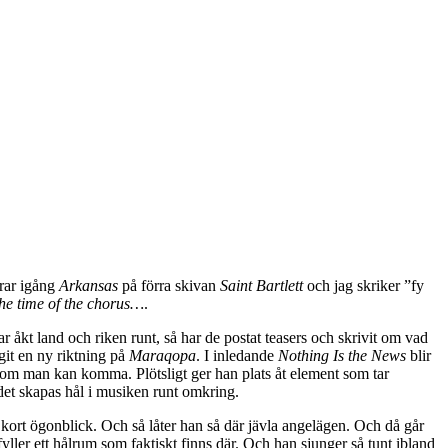
mrar igång
Arkansas
på förra skivan
Saint Bartlett
och jag skriker ”fy
the time of the chorus…
.
 åkt land och riken runt, så har de postat teasers och skrivit om vad
git en ny riktning på
Maraqopa
. I inledande
Nothing Is the News
blir
a som man kan komma. Plötsligt ger han plats åt element som tar
 det skapas hål i musiken runt omkring.
t kort ögonblick. Och så låter han så där jävla angelägen. Och då går
yller ett hålrum som faktiskt finns där. Och han sjunger så tunt ibland