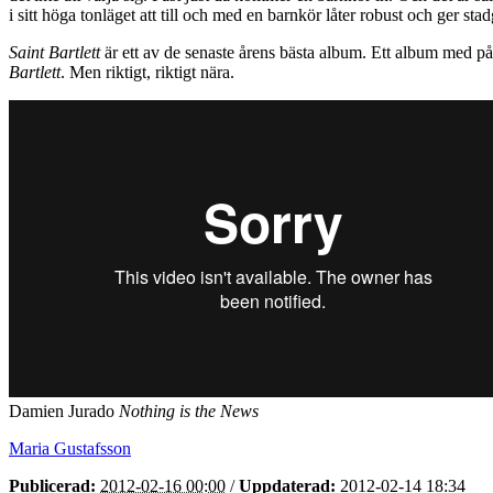
i sitt höga tonläget att till och med en barnkör låter robust och ger sta
Saint Bartlett
är ett av de senaste årens bästa album. Ett album med på
Bartlett
. Men riktigt, riktigt nära.
Damien Jurado
Nothing is the News
Maria Gustafsson
Publicerad:
2012-02-16 00:00
/
Uppdaterad:
2012-02-14 18:34