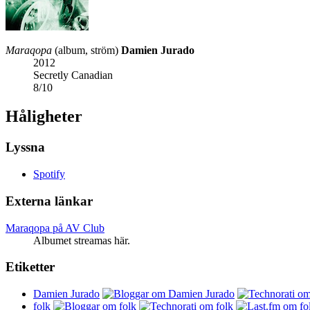
Maraqopa
(album, ström)
Damien Jurado
2012
Secretly Canadian
8
/
10
Håligheter
Lyssna
Spotify
Externa länkar
Maraqopa på AV Club
Albumet streamas här.
Etiketter
Damien Jurado
folk