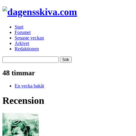
Start
Forumet
Senaste veckan
Arkivet
Redaktionen
48 timmar
En vecka bakåt
Recension