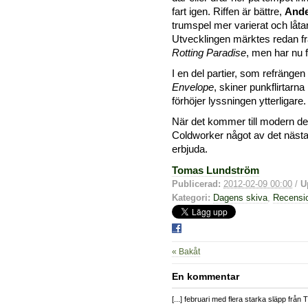
fart igen. Riffen är bättre,
Ande
trumspel mer varierat och låtar
Utvecklingen märktes redan frå
Rotting Paradise
, men har nu f
I en del partier, som refränge
Envelope
, skiner punkflirtarn
förhöjer lyssningen ytterligare.
När det kommer till modern de
Coldworker något av det nästa
erbjuda.
Tomas Lundström
Publicerad:
2012-02-09 00:00
/
U
Kategori:
Dagens skiva
,
Recensi
« Bakåt
En kommentar
[...] februari med flera starka släpp från