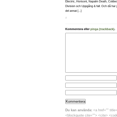
Electric, Horisont, Napalm Death, Coldwo
Division och Uppgång & fall. Och då har 
del annat [...]
#
Kommentera eller
pinga (trackback)
.
Du kan använda:
<a href="" title
<blockquote cite=""> <cite> <cod