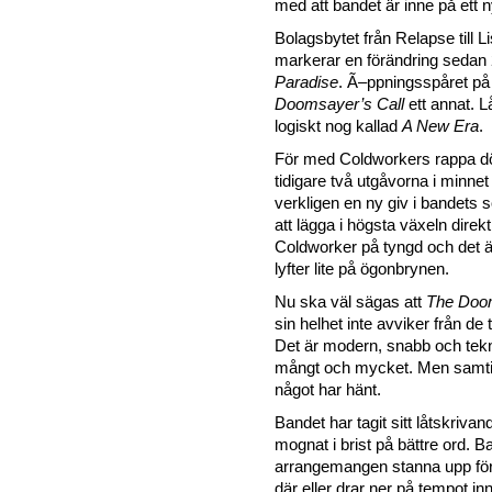
med att bandet är inne på ett n
Bolagsbytet från Relapse till L
markerar en förändring sedan
Paradise
. Ã–ppningsspåret på
Doomsayer’s Call
ett annat. L
logiskt nog kallad
A New Era
.
För med Coldworkers rappa dö
tidigare två utgåvorna i minnet 
verkligen en ny giv i bandets so
att lägga i högsta växeln direkt
Coldworker på tyngd och det är 
lyfter lite på ögonbrynen.
Nu ska väl sägas att
The Doom
sin helhet inte avviker från de 
Det är modern, snabb och tekn
mångt och mycket. Men samtidi
något har hänt.
Bandet har tagit sitt låtskrivand
mognat i brist på bättre ord. B
arrangemangen stanna upp för 
där eller drar ner på tempot i