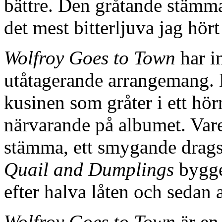
bättre. Den gråtande stämma
det mest bitterljuva jag hört 
Wolfroy Goes to Town
har i
utåtagerande arrangemang. D
kusinen som gråter i ett hör
närvarande på albumet. Vare 
stämma, ett smygande dragspe
Quail and Dumplings
bygge
efter halva låten och sedan a
Wolfroy Goes to Town
är en 