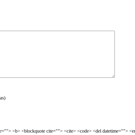
as)
tle=""> <b> <blockquote cite=""> <cite> <code> <del datetime=""> <e