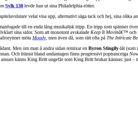
Som
Sylk 130
levde han ut sina Philadelphia-rötter.
pitelavslutare velat visa upp, alternativt säga tack och hej, sina olik
anfogade till en enda lång musikalisk tripp. En tripp som spänner över
jälvklart sina sidor. Som att monotont avskalade
Keep It Movinâ€™
och 
 afrorytmer möta
Moody
, men även då, som rätt ofta på
The Intricate B
 sådant. Men om man å andra sidan remixar en
Byron Stingily
-låt (som 
nnan. Och främst bland undantagen finns progressivt poptranceiga
No
n annars känns King Britt ungefär som King Britt brukar kännas: just – t