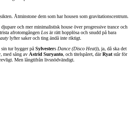
a ansikten. Åtminstone dem som har housen som gravitationscentrum.
 djupare och mer minimalistisk house över progressive trance och
trista afrotomgången
Los
är rätt hopplösa och snudd på bara
eauty
lyfter saker och ting ändå inte riktigt.
i sin tur bygger på
Sylvester
s
Dance (Disco Heat)
), ja, då ska det
w
, med sång av
Astrid Suryanto
, och titelspåret, där
Ryat
står för
revligt. Men långtifrån livsnödvändigt.