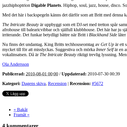
jazzhiphoptrion
Digable Planets
. Hiphop, soul, jazz, house, disco. 
Med det här i backspegeln känns det därför som att Britt med denna ka
The Intricate Beauty
är uppbyggt som ett DJ-set med tretton spår samm
afrohouse till balearicvibbar och själfull klubbhouse. Det här har ju s
irriterande. Det funkar betydligt bättre när Britt i
Blackhand Side
låter
Nu finns det undantag. King Britts techhouseomtag av
Get Up
är ett
mycket till för att misslyckas. Suggestiva och mörka
Inner Self
är en a
vokalinsatsen. Då är
The Intricate Beauty
riktigt trevlig lyssning. Me
Ola Andersson
Publicerad:
2010-08-01 00:00
/
Uppdaterad:
2010-07-30 00:39
Kategori:
Dagens skiva
,
Recension
|
Recension:
#5672
« Bakåt
Framåt »
4 kommentarer