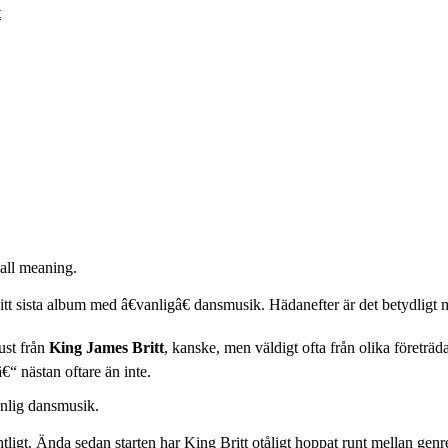
all meaning.
itt sista album med â€vanligâ€ dansmusik. Hädanefter är det betydligt 
just från
King James Britt
, kanske, men väldigt ofta från olika företräd
€“ nästan oftare än inte.
anlig dansmusik.
ntligt. Ända sedan starten har King Britt otåligt hoppat runt mellan ge