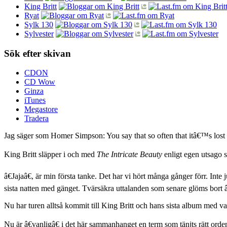
King Britt
Ryat
Sylk 130
Sylvester
Sök efter skivan
CDON
CD Wow
Ginza
iTunes
Megastore
Tradera
Jag säger som Homer Simpson: You say that so often that itâ€™s lost 
King Britt släpper i och med
The Intricate Beauty
enligt egen utsago s
â€Jajaâ€, är min första tanke. Det har vi hört många gånger förr. Inte 
sista natten med gänget. Tvärsäkra uttalanden som senare glöms bort â
Nu har turen alltså kommit till King Britt och hans sista album med v
Nu är â€vanligâ€ i det här sammanhanget en term som tänjts rätt orde