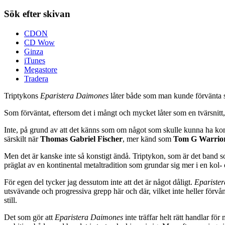
Sök efter skivan
CDON
CD Wow
Ginza
iTunes
Megastore
Tradera
Triptykons
Eparistera Daimones
låter både som man kunde förvänta s
Som förväntat, eftersom det i mångt och mycket låter som en tvärsnitt, 
Inte, på grund av att det känns som om något som skulle kunna ha komm
särskilt när
Thomas Gabriel Fischer
, mer känd som
Tom G Warrio
Men det är kanske inte så konstigt ändå. Triptykon, som är det band s
präglat av en kontinental metaltradition som grundar sig mer i en kol
För egen del tycker jag dessutom inte att det är något dåligt.
Epariste
utsvävande och progressiva grepp här och där, vilket inte heller för
still.
Det som gör att
Eparistera Daimones
inte träffar helt rätt handlar fö