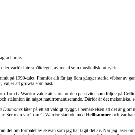
ig och inte.
eller varför inte smältdegel, av metal som musikaliskt uttryck.
it på 1990-talet. Framför allt får jag flera gånger starka vibbar av g
r
, väljer att growla som bäst.
om Tom G Warrior valde att starta ur den passivitet som följde på
Celti
- och stålunion än något naturromantiserande. Därför är det mekaniska, s
ra Daimones
låter på ett ätt väldigt tryggt, i bemärkelsen att det är gjor
vånar. Ser man var Tom G Warrior startade med
Hellhammer
och var han 
r min del om formatet av skivan som jag har tagit del av. När jag läser om