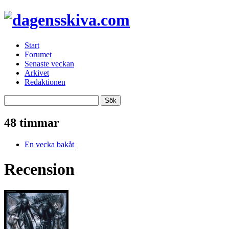
Start
Forumet
Senaste veckan
Arkivet
Redaktionen
48 timmar
En vecka bakåt
Recension