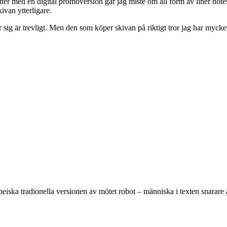
tter med en digital promoversion går jag miste om all form av liner note
ivan ytterligare.
r sig är trevligt. Men den som köper skivan på riktigt tror jag har mycke
iska tradionella versionen av mötet robot – människa i texten snarare än