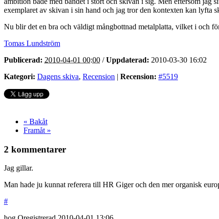
ambition både med bandet i stort och skivan i sig. Men eftersom jag si
exemplaret av skivan i sin hand och jag tror den kontexten kan lyfta sk
Nu blir det en bra och väldigt mångbottnad metalplatta, vilket i och fö
Tomas Lundström
Publicerad:
2010-04-01 00:00
/
Uppdaterad:
2010-03-30 16:02
Kategori:
Dagens skiva
,
Recension
|
Recension:
#5519
« Bakåt
Framåt »
2 kommentarer
Jag gillar.
Man hade ju kunnat referera till HR Giger och den mer organisk europe
#
hog
Oregistrerad
2010-04-01
13:06