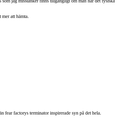
s som jag misstänker finns tillgängligt om man har det fysiska
t mer att hämta.
 fear factorys terminator inspirerade syn på det hela.