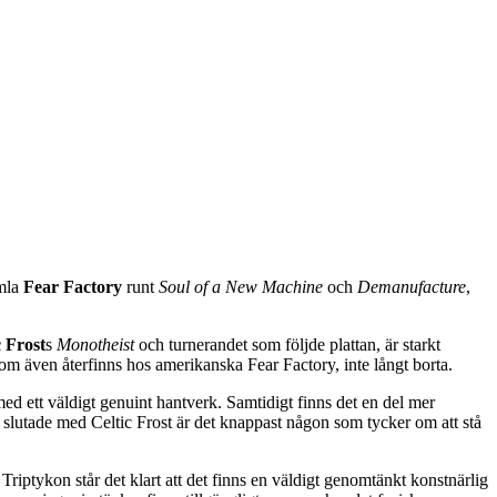
amla
Fear Factory
runt
Soul of a New Machine
och
Demanufacture
,
c Frost
s
Monotheist
och turnerandet som följde plattan, är starkt
om även återfinns hos amerikanska Fear Factory, inte långt borta.
t med ett väldigt genuint hantverk. Samtidigt finns det en del mer
slutade med Celtic Frost är det knappast någon som tycker om att stå
 Triptykon står det klart att det finns en väldigt genomtänkt konstnärlig