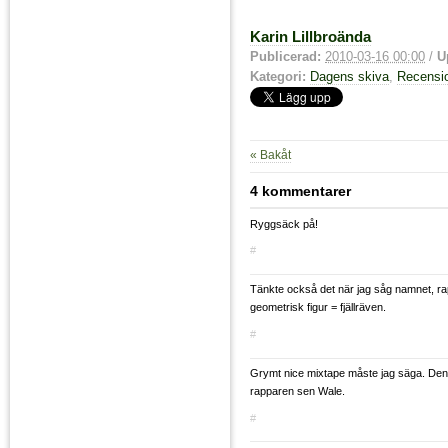
Karin Lillbroända
Publicerad:
2010-03-16 00:00
/
U
Kategori:
Dagens skiva
,
Recensi
« Bakåt
4 kommentarer
Ryggsäck på!
#
Tänkte också det när jag såg namnet, ra
geometrisk figur = fjällräven.
#
Grymt nice mixtape måste jag säga. De
rapparen sen Wale.
#