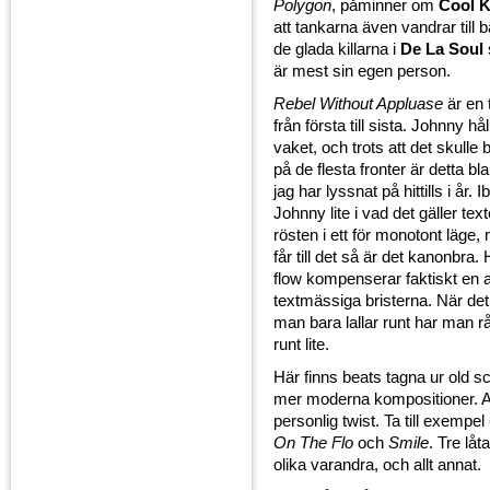
Polygon
, påminner om
Cool K
att tankarna även vandrar till
de glada killarna i
De La Soul
är mest sin egen person.
Rebel Without Appluase
är en 
från första till sista. Johnny hål
vaket, och trots att det skulle 
på de flesta fronter är detta bl
jag har lyssnat på hittills i år.
Johnny lite i vad det gäller texte
rösten i ett för monotont läge,
får till det så är det kanonbra.
flow kompenserar faktiskt en a
textmässiga bristerna. När det
man bara lallar runt har man råd
runt lite.
Här finns beats tagna ur old s
mer moderna kompositioner. A
personlig twist. Ta till exempel
On The Flo
och
Smile
. Tre låt
olika varandra, och allt annat.