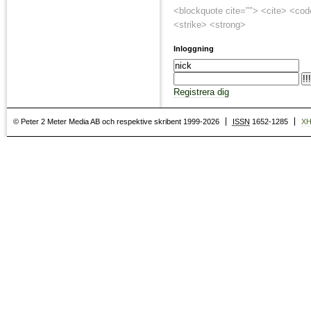
<blockquote cite=""> <cite> <cod
<strike> <strong>
Inloggning
Registrera dig
© Peter 2 Meter Media AB och respektive skribent 1999-2026
ISSN
1652-1285
X