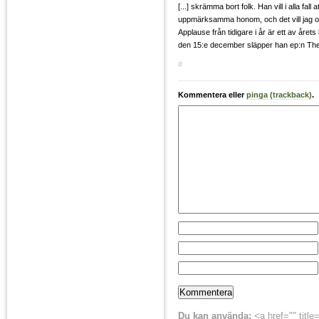
[...] skrämma bort folk. Han vill i alla fall a
uppmärksamma honom, och det vill jag o
Applause från tidigare i år är ett av året
den 15:e december släpper han ep:n The 
#
Kommentera eller
pinga (trackback)
.
Du kan använda:
<a href="" title