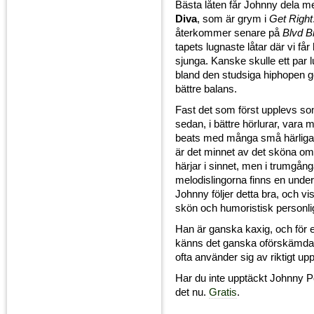
Bästa låten får Johnny dela 
Diva
, som är grym i
Get Right
återkommer senare på
Blvd B
tapets lugnaste låtar där vi få
sjunga. Kanske skulle ett par lug
bland den studsiga hiphopen g
bättre balans.
Fast det som först upplevs som 
sedan, i bättre hörlurar, vara
beats med många små härliga 
är det minnet av det sköna o
härjar i sinnet, men i trumgån
melodislingorna finns en underb
Johnny följer detta bra, och vi
skön och humoristisk personli
Han är ganska kaxig, och för 
känns det ganska oförskämda
ofta använder sig av riktigt up
Har du inte upptäckt Johnny P
det nu.
Gratis
.