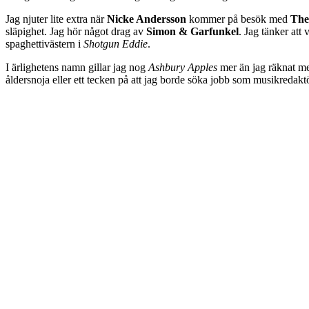
Jag njuter lite extra när
Nicke Andersson
kommer på besök med
The
släpighet. Jag hör något drag av
Simon & Garfunkel
. Jag tänker att
spaghettivästern i
Shotgun Eddie
.
I ärlighetens namn gillar jag nog
Ashbury Apples
mer än jag räknat med
åldersnoja eller ett tecken på att jag borde söka jobb som musikredak