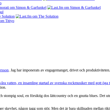
ersson
. Jag har imponerats av engagemanget, drivet och produktiviteten.
 våra vatten, en insamling startad av svenska rockmusiker med gott öga t
tion.
 stompig soul, en försiktig dos lättcountry och en gnutta blues. Det ut
 skevhet, någon tagg som stör. Men det är bara skillnaden mellan riktigt