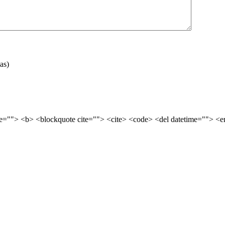
as)
tle=""> <b> <blockquote cite=""> <cite> <code> <del datetime=""> <e