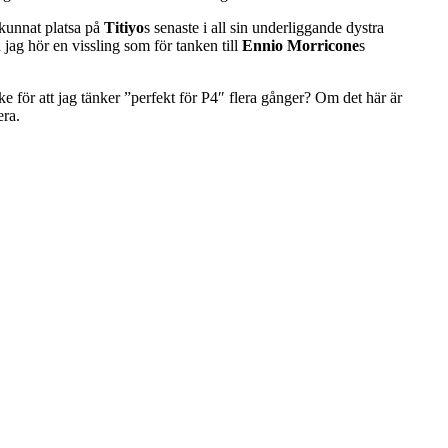
kunnat platsa på
Titiyo
s senaste i all sin underliggande dystra
jag hör en vissling som för tanken till
Ennio Morricone
s
e för att jag tänker ”perfekt för P4″ flera gånger? Om det här är
era.