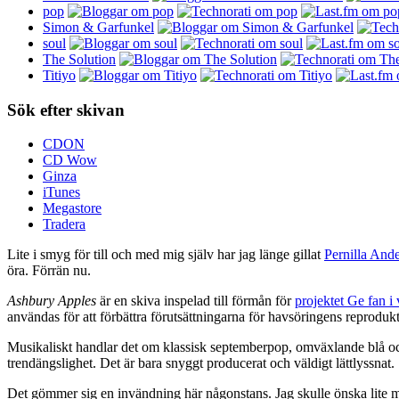
pop
Simon & Garfunkel
soul
The Solution
Titiyo
Sök efter skivan
CDON
CD Wow
Ginza
iTunes
Megastore
Tradera
Lite i smyg för till och med mig själv har jag länge gillat
Pernilla And
öra. Förrän nu.
Ashbury Apples
är en skiva inspelad till förmån för
projektet Ge fan i
användas för att förbättra förutsättningarna för havsöringens reproduk
Musikaliskt handlar det om klassisk septemberpop, omväxlande blå och
trendängslighet. Det är bara snyggt producerat och väldigt lättlyssnat.
Det gömmer sig en invändning här någonstans. Jag skulle önska lite mer