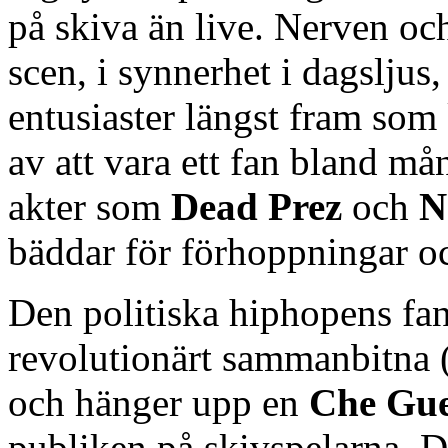
på skiva än live. Nerven och
scen, i synnerhet i dagsljus,
entusiaster längst fram som 
av att vara ett fan bland må
akter som
Dead Prez
och
N
bäddar för förhoppningar oc
Den politiska hiphopens fa
revolutionärt sammanbitna (e
och hänger upp en
Che Gu
publiken på skivspelarna. De