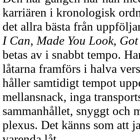
karriären i kronologisk ord
det allra bästa från uppfölj
I Can
,
Made You Look
,
Got
betas av i snabbt tempo. Ha
låtarna framförs i halva ve
håller samtidigt tempot uppe
mellansnack, inga transportst
sammanhållet, snyggt och m
plexus. Det känns som att jag
varenda låt.