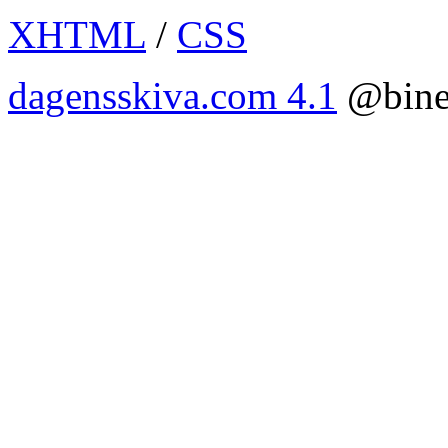
XHTML
/
CSS
dagensskiva.com 4.1
@bine