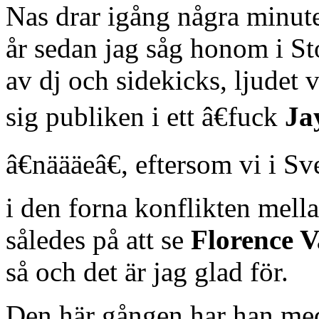
Nas drar igång några minuter
år sedan jag såg honom i S
av dj och sidekicks, ljudet 
sig publiken i ett â€fuck
Ja
â€näääeâ€, eftersom vi i S
i den forna konflikten mell
således på att se
Florence V
så och det är jag glad för.
Den här gången har han med