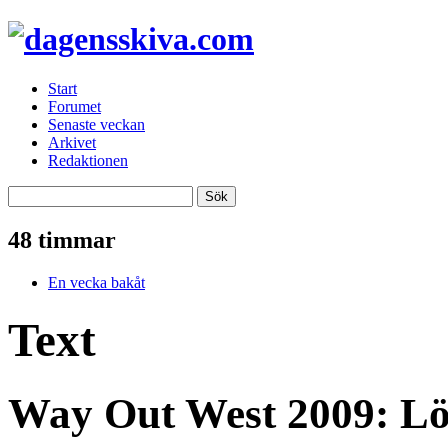
Start
Forumet
Senaste veckan
Arkivet
Redaktionen
48 timmar
En vecka bakåt
Text
Way Out West 2009: L