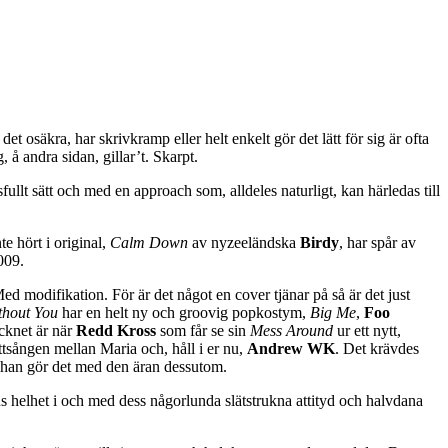
et osäkra, har skrivkramp eller helt enkelt gör det lätt för sig är ofta
g, å andra sidan, gillar’t. Skarpt.
fullt sätt och med en approach som, alldeles naturligt, kan härledas till
e hört i original,
Calm Down
av nyzeeländska
Birdy
, har spår av
009.
 Med modifikation. För är det något en cover tjänar på så är det just
thout You
har en helt ny och groovig popkostym,
Big Me
,
Foo
cknet är när
Redd Kross
som får se sin
Mess Around
ur ett nytt,
ettsången mellan Maria och, håll i er nu,
Andrew WK
. Det krävdes
 han gör det med den äran dessutom.
ns helhet i och med dess någorlunda slätstrukna attityd och halvdana