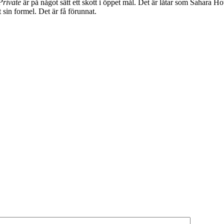
Private
är på något sätt ett skott i öppet mål. Det är låtar som Sahara 
sin formel. Det är få förunnat.