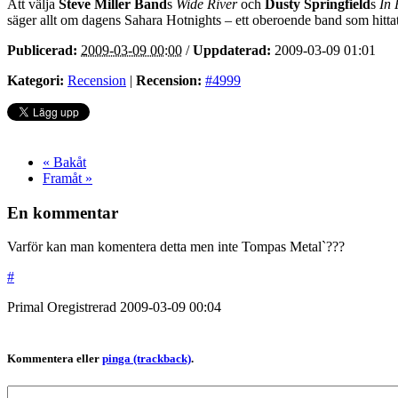
Att välja
Steve Miller Band
s
Wide River
och
Dusty Springfield
s
In 
säger allt om dagens Sahara Hotnights – ett oberoende band som hittat 
Publicerad:
2009-03-09 00:00
/
Uppdaterad:
2009-03-09 01:01
Kategori:
Recension
|
Recension:
#4999
« Bakåt
Framåt »
En kommentar
Varför kan man komentera detta men inte Tompas Metal`???
#
Primal
Oregistrerad
2009-03-09
00:04
Kommentera eller
pinga (trackback)
.