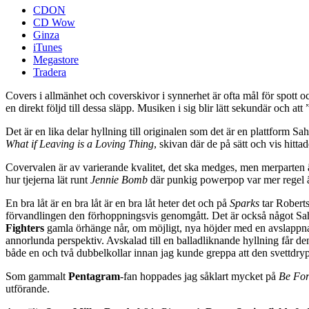
CDON
CD Wow
Ginza
iTunes
Megastore
Tradera
Covers i allmänhet och coverskivor i synnerhet är ofta mål för spott och
en direkt följd till dessa släpp. Musiken i sig blir lätt sekundär och att 
Det är en lika delar hyllning till originalen som det är en plattform Sa
What if Leaving is a Loving Thing
, skivan där de på sätt och vis hitta
Covervalen är av varierande kvalitet, det ska medges, men merparten är
hur tjejerna lät runt
Jennie Bomb
där punkig powerpop var mer regel ä
En bra låt är en bra låt är en bra låt heter det och på
Sparks
tar Robertsf
förvandlingen den förhoppningsvis genomgått. Det är också något Saha
Fighters
gamla örhänge når, om möjligt, nya höjder med en avslappn
annorlunda perspektiv. Avskalad till en balladliknande hyllning får den
både en och två dubbelkollar innan jag kunde greppa att den svettdr
Som gammalt
Pentagram
-fan hoppades jag såklart mycket på
Be Fo
utförande.