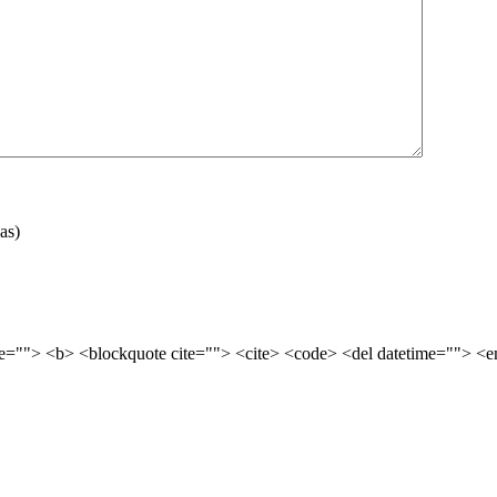
as)
tle=""> <b> <blockquote cite=""> <cite> <code> <del datetime=""> <e