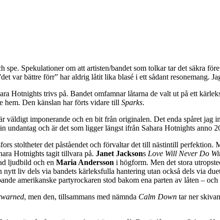
 spe. Spekulationer om att artisten/bandet som tolkar tar det säkra före d
”det var bättre förr” har aldrig låtit lika blasé i ett sådant resonemang. Ja
hara Hotnights trivs på. Bandet omfamnar låtarna de valt ut på ett kärleks
de hem. Den känslan har förts vidare till
Sparks
.
 väldigt imponerande och en bit från originalen. Det enda spåret jag int
n undantag och är det som ligger längst ifrån Sahara Hotnights anno 2
ors stoltheter det påståendet och förvaltar det till nästintill perfektion.
ra Hotnights tagit tillvara på.
Janet Jackson
s
Love Will Never Do Wi
ad ljudbild och en
Maria Andersson
i högform. Men det stora utropste
 nytt liv dels via bandets kärleksfulla hantering utan också dels via du
ypande amerikanske partyrockaren stod bakom ena parten av låten – och
rwarned
, men den, tillsammans med nämnda
Calm Down
tar ner skiva