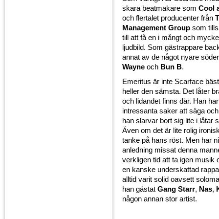
skara beatmakare som
Cool 
och flertalet producenter från
Management Group
som till
till att få en i mångt och mycke
ljudbild. Som gästrappare bac
annat av de något nyare söd
Wayne
och
Bun B
.
Emeritus är inte Scarface bäs
heller den sämsta. Det låter br
och lidandet finns där. Han har
intressanta saker att säga oc
han slarvar bort sig lite i låta
Även om det är lite rolig ironisk
tanke på hans röst. Men har n
anledning missat denna manne
verkligen tid att ta igen musik o
en kanske underskattad rapp
alltid varit solid oavsett soloma
han gästat
Gang Starr
,
Nas
,
någon annan stor artist.