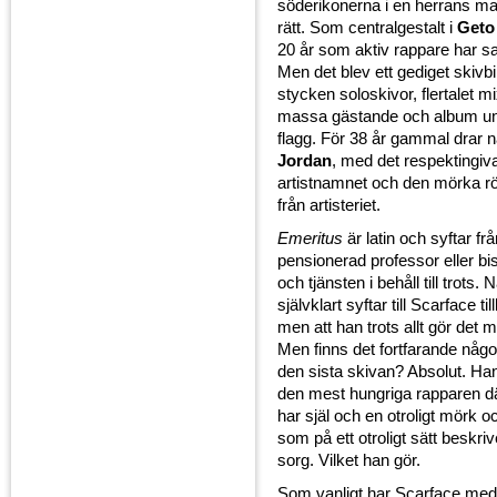
söderikonerna i en herrans ma
rätt. Som centralgestalt i
Geto
20 år som aktiv rappare har sag
Men det blev ett gediget skivbi
stycken soloskivor, flertalet 
massa gästande och album u
flagg. För 38 år gammal drar 
Jordan
, med det respektingiv
artistnamnet och den mörka rös
från artisteriet.
Emeritus
är latin och syftar frå
pensionerad professor eller b
och tjänsten i behåll till trots.
självklart syftar till Scarface 
men att han trots allt gör det 
Men finns det fortfarande något
den sista skivan? Absolut. Han
den mest hungriga rapparen d
har själ och en otroligt mörk oc
som på ett otroligt sätt beskri
sorg. Vilket han gör.
Som vanligt har Scarface med