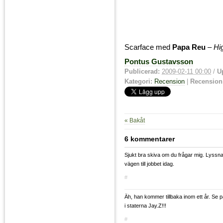
Scarface med
Papa Reu
–
Hi
Pontus Gustavsson
Publicerad:
2009-02-11 00:00
/
U
Kategori:
Recension
|
Recension
« Bakåt
6 kommentarer
Sjukt bra skiva om du frågar mig. Lyssn
vägen till jobbet idag.
#
Äh, han kommer tillbaka inom ett år. Se p
i staterna Jay.Z!!!
#