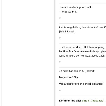
..bara som dyr import , va`?
The fix var bra.
#
the fix va galet bra, den här också bra. C
jävla känsla i.
#
The Fix är Scarface i Def Jam-tappning, d
ha äkta Scarface ska man kolla upp plat
world is yours och Mr. Scarface is back.
#
JA cdon har den! 285:-, säkert!
Megastore 209:-
Vad är det för priser, seriöst, i pirattider!
#
Kommentera eller
pinga (trackback)
.