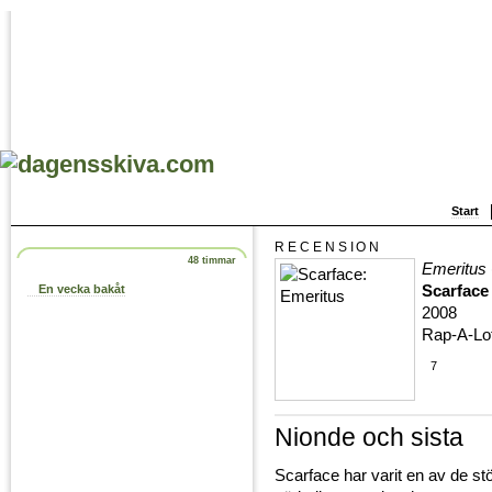
Start
RECENSION
48 timmar
Emeritus
Scarface
En vecka bakåt
2008
Rap-A-Lo
7
Nionde och sista
Scarface har varit en av de st