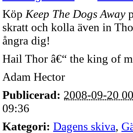
Köp
Keep The Dogs Away
p
skratt och kolla även in Th
ångra dig!
Hail Thor â€“ the king of m
Adam Hector
Publicerad:
2008-09-20 00
09:36
Kategori:
Dagens skiva
,
Gä