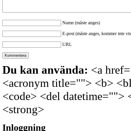
Namn (måste anges)
E-post (måste anges, kommer inte vis
URL
Du kan använda:
<a href="
<acronym title=""> <b> <bl
<code> <del datetime=""> 
<strong>
Inloggning