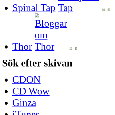
Spinal Tap
Thor
Sök efter skivan
CDON
CD Wow
Ginza
iTunes