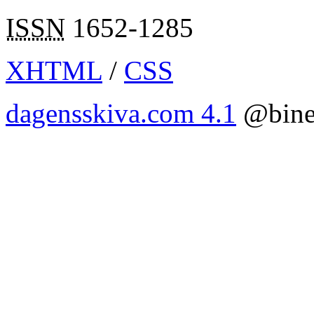
ISSN
1652-1285
XHTML
/
CSS
dagensskiva.com 4.1
@bine