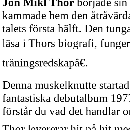
Jon Mikl Thor
började sin
kammade hem den åtråvärda
talets första hälft. Den tun
läsa i Thors biografi, funger
träningsredskapâ€.
Denna muskelknutte startad
fantastiska debutalbum 197
förstår du vad det handlar 
Thor levererar hit på hit m