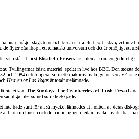
amnar i något slags trans och börjar stirra blint bort i skyn, vet inte 
 de flyter ofta ihop i ett tematiskt universum och det är omöjligt att urskil
et som står ut mest
Elisabeth Frasers
röst, den är som en gudomlig s
eau Tvillingarnas bästa material, spelat in live hos BBC. Den största 
n 1982 och 1984 och fungerar som ett smakprov av begynnelsen av Coctea
och
Heaven or Las Vegas
är totalt utelämnade.
ittiotalet som
The Sundays
,
The Cranberries
och
Lush
. Dessa band 
igenkännliga i det sound som de skapade.
 inte hade varit för att så mycket lämnades ut i mitten av deras diskogr
nde är hardcorefansen och de har antagligen redan mycket av det här mater