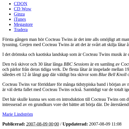
CDON
CD Wow
Ginza
iTunes
Megastore
Tradera
Första gången man hör Cocteau Twins är det inte alls omöjligt att man h
lyssning. Grejen med Cocteau Twins är att det är svårt att skilja låtar åt,
I det drömska och kaotiska landskap som är Cocteau Twins musik är d
Den två skivor och 30 låtar långa
BBC Sessions
är en samling av Coct
och pärlor från deras tidiga verk. De flesta låtar är inspelade mella
således ett 12 år långt gap där väldigt bra skivor som
Blue Bell Knoll
Cocteau Twins var förriddare för många tidstypiska band i början av n
är väl detta fallet med Cocteau Twins också. Samtidigt var de totalt 
Det här skulle kunna ses som en introduktion till Cocteau Twins om det
intresserad av en grundkurs vore det bättre att börja där. De återståe
Marie Lindström
Publicerad:
2007-08-09 00:00
/
Uppdaterad:
2007-08-09 11:08