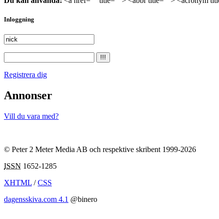
Du kan använda:
<a href="" title=""> <abbr title=""> <acronym ti
Inloggning
Registrera dig
Annonser
Vill du vara med?
© Peter 2 Meter Media AB och respektive skribent 1999-2026
ISSN
1652-1285
XHTML
/
CSS
dagensskiva.com 4.1
@binero