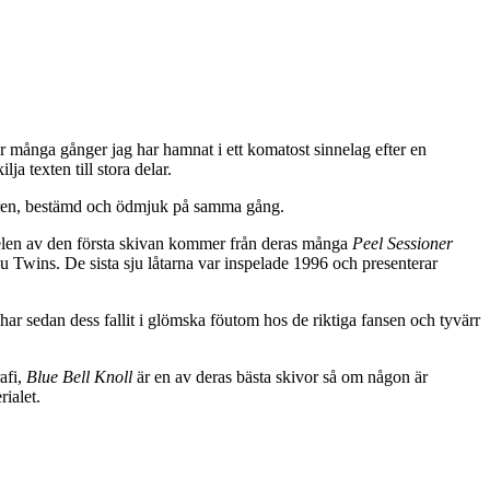
hur många gånger jag har hamnat i ett komatost sinnelag efter en
ja texten till stora delar.
iren, bestämd och ödmjuk på samma gång.
delen av den första skivan kommer från deras många
Peel Sessioner
u Twins. De sista sju låtarna var inspelade 1996 och presenterar
har sedan dess fallit i glömska föutom hos de riktiga fansen och tyvärr
afi,
Blue Bell Knoll
är en av deras bästa skivor så om någon är
ialet.