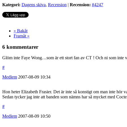
Kategori:
Dagens skiva
,
Recension
|
Recension:
#4247
« Bakåt
Framåt »
6 kommentarer
Glöm inte Faye Wong…som är ett stort fan av CT ! Och ni som inte ve
#
Medlem
2007-08-09
10:34
Hon heter Elizabeth Frasier. Det är inte så konstigt om man inte hör va
Sedan tycker jag inte att banden som nämns har så mycket med Cocteau
#
Medlem
2007-08-09
10:50