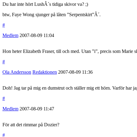
Du har inte hört LushÂ´s tidiga skivor va? ;)
btw, Faye Wong sjunger på låten ”Serpentskirt”Â´.
#
Medlem
2007-08-09
11:04
Hon heter Elizabeth Fraser, till och med. Utan ”i”, precis som Marie sk
#
Ola Andersson
Redaktionen
2007-08-09
11:36
Doh! Jag tar på mig en dumstrut och ställer mig ett hörn. Varför har jag 
#
Medlem
2007-08-09
11:47
För att det rimmar på Dozier?
#