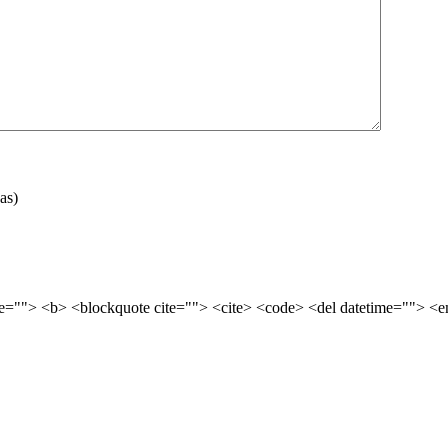
as)
tle=""> <b> <blockquote cite=""> <cite> <code> <del datetime=""> <e