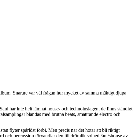
butalbum. Snarare var väl frågan hur mycket av samma mäktigt djupa
Saul har inte helt lämnat house- och technoinslagen, de finns ständigt
lsamplingar blandas med brutna beats, smattrande electro och
an flyter spårlöst förbi. Men precis när det hotar att bli riktigt
rd och percussion förvandlar den till drömlik solnedgångshouse av