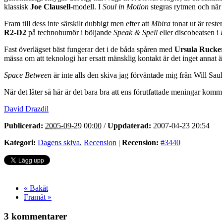
klassisk
Joe Clausell
-modell. I
Soul in Motion
stegras rytmen och nä
Fram till dess inte särskilt dubbigt men efter att
Mbira
tonat ut är rest
R2-D2
på technohumör i böljande
Speak & Spell
eller discobeatsen i
Fast överlägset bäst fungerar det i de båda spåren med
Ursula Rucke
mässa om att teknologi har ersatt mänsklig kontakt är det inget annat än
Space Between
är inte alls den skiva jag förväntade mig från Will Saul.
När det låter så här är det bara bra att ens förutfattade meningar komm
David Drazdil
Publicerad:
2005-09-29 00:00
/
Uppdaterad:
2007-04-23 20:54
Kategori:
Dagens skiva
,
Recension
|
Recension:
#3440
« Bakåt
Framåt »
3 kommentarer