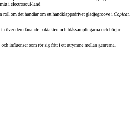
mitt i electrosoul-land.
gen roll om det handlar om ett handklappsdrivet glädjegroove i
Copicat
,
ar in över den dånande baktakten och blåssamplingarna och börjar
k och influenser som rör sig fritt i ett utrymme mellan genrerna.