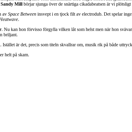
r
Sandy Mill
börjar sjunga över de snärtiga cikadabeatsen är vi plötsligt 
en av
Space Between
insvept i en tjock filt av electrodub. Det spelar in
Heatwave
.
r
. Nu kan hon förvisso förgylla vilken låt som helst men när hon sväv
 briljant.
 Istället är det, precis som titeln skvallrar om, musik rik på både uttryc
er helt på skam.