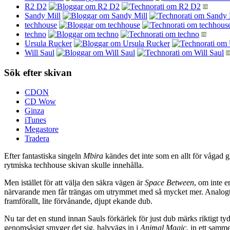
R2 D2
Sandy Mill
techhouse
techno
Ursula Rucker
Will Saul
Sök efter skivan
CDON
CD Wow
Ginza
iTunes
Megastore
Tradera
Efter fantastiska singeln
Mbira
kändes det inte som en allt för vågad g
rytmiska techhouse skivan skulle innehålla.
Men istället för att välja den säkra vägen är
Space Between
, om inte e
närvarande men får trängas om utrymmet med så mycket mer. Analogt 
framförallt, lite förvånande, djupt ekande dub.
Nu tar det en stund innan Sauls förkärlek för just dub märks riktigt tydl
genomsåsigt smyger det sig, halvvägs in i
Animal Magic
, in ett samm