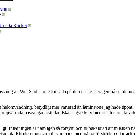
issning att Will Saul skulle fortsätta på den inslagna vägen på sitt de
n helomvändning, betydligt mer varierad än åtminstone jag hade tippat. 
uppvärmda basgångar, österländska slagverksrytmer och lösryckta voka
igt. Inledningen är nämligen så försynt och tillbakalutad att musiken näst
etsmjukt Rhodespiano som tillsammans med några förströdda gitarracko