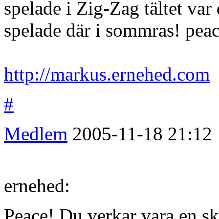
spelade i Zig-Zag tältet var
spelade där i sommras! peac
http://markus.ernehed.com
#
Medlem
2005-11-18
21:12
ernehed:
Peace! Du verkar vara en sk