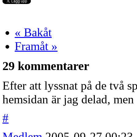
« Bakåt
Framåt »
29 kommentarer
Efter att lyssnat på de två 
hemsidan är jag delad, men n
#
Medlem
2005-09-27
00:23