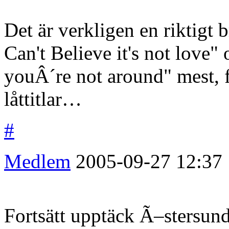
Det är verkligen en riktigt b
Can't Believe it's not love"
youÂ´re not around" mest, 
låttitlar…
#
Medlem
2005-09-27
12:37
Fortsätt upptäck Ã–stersund,