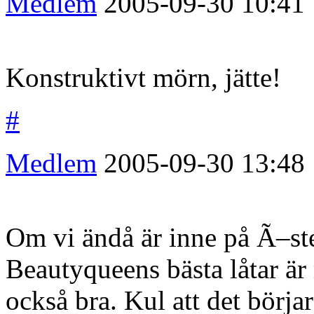
Medlem
2005-09-30
10:41
Konstruktivt mörn, jätte!
#
Medlem
2005-09-30
13:48
Om vi ändå är inne på Ã–st
Beautyqueens bästa låtar är 
också bra. Kul att det börjar 