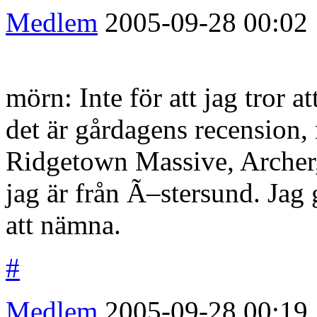
Medlem
2005-09-28
00:02
mörn: Inte för att jag tror a
det är gårdagens recension, 
Ridgetown Massive, Archer,
jag är från Ã–stersund. Jag 
att nämna.
#
Medlem
2005-09-28
00:19