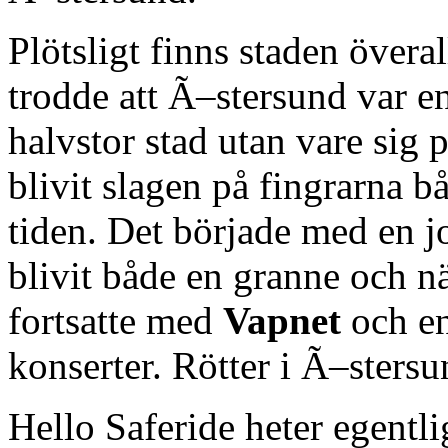
Plötsligt finns staden överal
trodde att Ã–stersund var e
halvstor stad utan vare sig p
blivit slagen på fingrarna b
tiden. Det började med en
blivit både en granne och n
fortsatte med
Vapnet
och en
konserter. Rötter i Ã–sters
Hello Saferide heter egentl