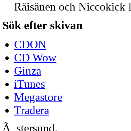
Räisänen och Niccokick l
Sök efter skivan
CDON
CD Wow
Ginza
iTunes
Megastore
Tradera
Ã–stersund.