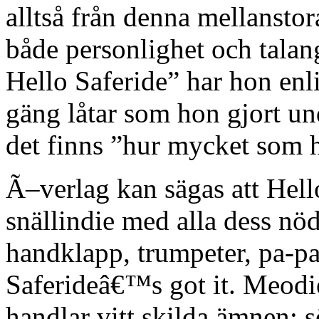
alltså från denna mellanstor
både personlighet och talan
Hello Saferide” har hon enl
gäng låtar som hon gjort und
det finns ”hur mycket som he
Ã–verlag kan sägas att Hell
snällindie med alla dess nö
handklapp, trumpeter, pa-pa
Saferideâ€™s got it. Meodie
handlar vitt skilda ämnen: 