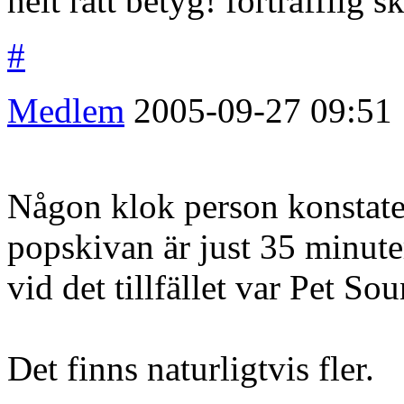
helt rätt betyg! förträfflig 
#
Medlem
2005-09-27
09:51
Någon klok person konstate
popskivan är just 35 minut
vid det tillfället var Pet So
Det finns naturligtvis fler.