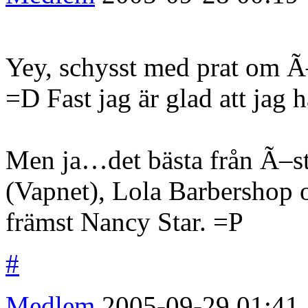
Yey, schysst med prat om Ã
=D Fast jag är glad att jag ha
Men ja…det bästa från Ã–ste
(Vapnet), Lola Barbershop 
främst Nancy Star. =P
#
Medlem
2005-09-29
01:41