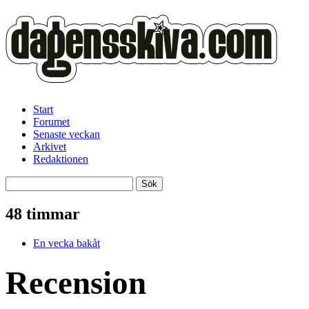
Start
Forumet
Senaste veckan
Arkivet
Redaktionen
48 timmar
En vecka bakåt
Recension