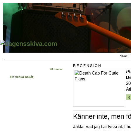
Start
RECENSION
48 timmar
Pl
De
En vecka bakåt
20
At
6
Känner inte, men fö
Jäklar vad jag har lyssnat. I 