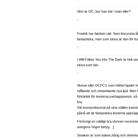
Vem är OC, bor han här i stan eller?
#
Fredrik har faktiskt rätt. Som lösryckta lå
fantastiska, men som skiva är den för f
#
I Will Follow You Into The Dark är helt un
skiva som fan.
#
Skivan eller DCFC’s som helhet bjuder in
rafflande och omtumlande nya ljud. Men 
förkärlek för texterna,vardagspoesin, så är
bra.
Väl överproducerat på sina ställen kansk
påstå att de fantastiska texterna uppväge
Förövrigt en väldigt bra skriven recensi
aningens högre betyg.. ;)
Smaken är som baken,hårig och otrimm