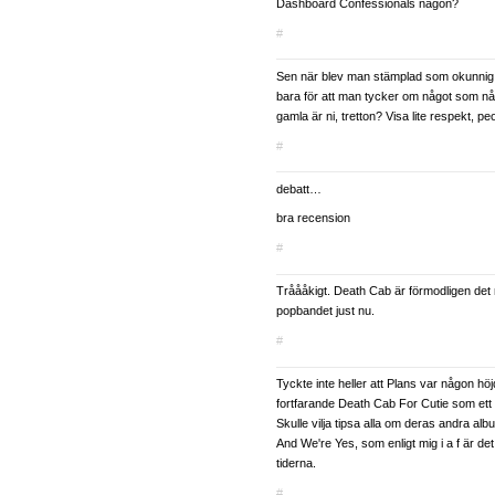
Dashboard Confessionals någon?
#
Sen när blev man stämplad som okunnig
bara för att man tycker om något som n
gamla är ni, tretton? Visa lite respekt, peop
#
debatt…
bra recension
#
Tråååkigt. Death Cab är förmodligen det
popbandet just nu.
#
Tyckte inte heller att Plans var någon höj
fortfarande Death Cab For Cutie som ett 
Skulle vilja tipsa alla om deras andra 
And We're Yes, som enligt mig i a f är d
tiderna.
#