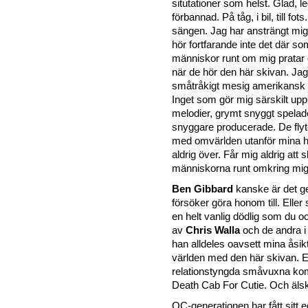
situtationer som helst. Glad, 
förbannad. På tåg, i bil, till fots.
sängen. Jag har ansträngt mig
hör fortfarande inte det där so
människor runt om mig pratar
när de hör den här skivan. Jag 
småtråkigt mesig amerikansk 
Inget som gör mig särskilt up
melodier, grymt snyggt spela
snyggare producerade. De flyte
med omvärlden utanför mina hö
aldrig över. Får mig aldrig att 
människorna runt omkring mig
Ben Gibbard
kanske är det g
försöker göra honom till. Elle
en helt vanlig dödlig som du o
av
Chris Walla
och de andra 
han alldeles oavsett mina åsik
världen med den här skivan. E
relationstyngda småvuxna komm
Death Cab For Cutie. Och äls
OC-generationen har fått sitt 