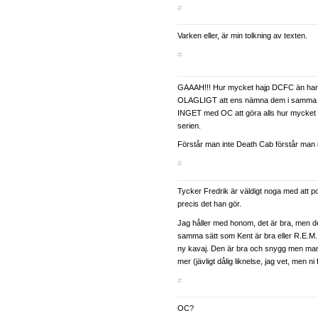
#
Varken eller, är min tolkning av texten.
#
GAAAH!!! Hur mycket hajp DCFC än har f
OLAGLIGT att ens nämna dem i samma
INGET med OC att göra alls hur mycket d
serien.
Förstår man inte Death Cab förstår man 
#
Tycker Fredrik är väldigt noga med att po
precis det han gör.
Jag håller med honom, det är bra, men de
samma sätt som Kent är bra eller R.E.M.
ny kavaj. Den är bra och snygg men man
mer (jävligt dålig liknelse, jag vet, men ni f
#
OC?