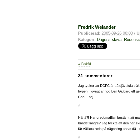
Fredrik Welander
Publicerad:
2005-09-26 00:00
/
U
Kategori:
Dagens skiva
,
Recensi
« Bakåt
31 kommentarer
Jag tycker att DCFC är så djävulskt tråkig
hypen. I övrigt är nog Ben Gibbard ett g
Cab… nej.
#
Nähä?! Har creddmaffian bestämt att man i
bandet längre? Jag tyckte att den här sk
får väl leta reda på någonting annat då…s
#