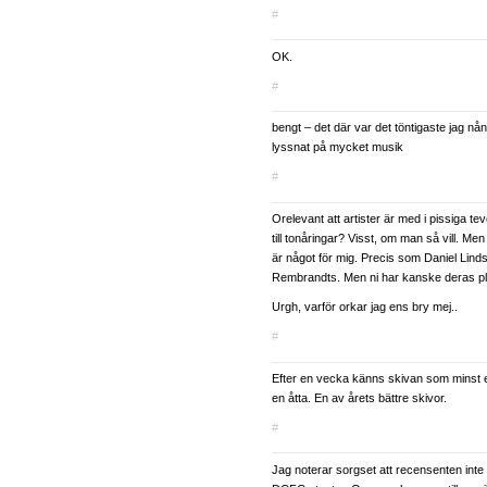
#
OK.
#
bengt – det där var det töntigaste jag nåns
lyssnat på mycket musik
#
Orelevant att artister är med i pissiga te
till tonåringar? Visst, om man så vill. Men j
är något för mig. Precis som Daniel Lin
Rembrandts. Men ni har kanske deras pl
Urgh, varför orkar jag ens bry mej..
#
Efter en vecka känns skivan som minst 
en åtta. En av årets bättre skivor.
#
Jag noterar sorgset att recensenten in