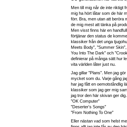
Men till mig når de inte riktigt
mig ha hört låtar som de här
förr. Bra, men utan att beröra 
de mig mest att tänka på produ
Men visst finns här en handful
förtjänar den status de komm
klassiker från det unga tjugohu
Meets Body”, ”Summer Skin”, ”
You Into The Dark” och ”Croo
definierar på många sätt hur le
vita världen låter just nu.
Jag gillar ”Plans”. Men jag gör 
mycket som du. Varje gång ja
har jag fått en oemotståndlig l
klassiker som jag ger mig s
jag tror den här skivan ger dig.
”OK Computer”
”Deserter's Songs”
”From Nothing To One”
Eller nästan vad som helst m
finns allt jag inte får av den h