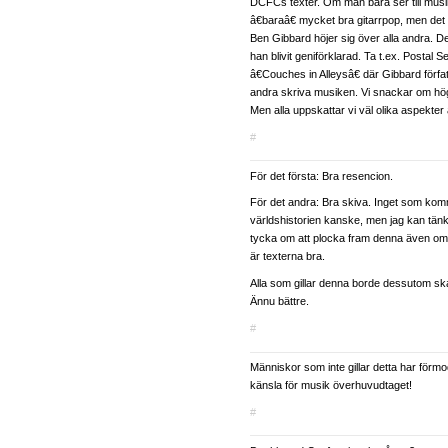
DCFCs texter. Om man bara ser till mus
â€baraâ€ mycket bra gitarrpop, men det
Ben Gibbard höjer sig över alla andra. De
han blivit geniförklarad. Ta t.ex. Postal 
â€Couches in Alleysâ€ där Gibbard författ
andra skriva musiken. Vi snackar om hö
Men alla uppskattar vi väl olika aspekt
#
För det första: Bra resencion.
För det andra: Bra skiva. Inget som komm
världshistorien kanske, men jag kan tän
tycka om att plocka fram denna även om
är texterna bra.
Alla som gillar denna borde dessutom sk
Ännu bättre.
#
Människor som inte gillar detta har förmo
känsla för musik överhuvudtaget!
#