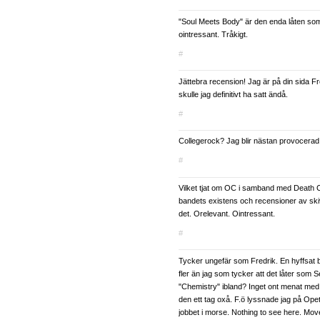
"Soul Meets Body" är den enda låten som i
ointressant. Tråkigt.
#
Jättebra recension! Jag är på din sida F
skulle jag definitivt ha satt ändå.
#
Collegerock? Jag blir nästan provocerad
#
Vilket tjat om OC i samband med Death 
bandets existens och recensioner av sk
det. Orelevant. Ointressant.
#
Tycker ungefär som Fredrik. En hyffsat b
fler än jag som tycker att det låter som 
"Chemistry" ibland? Inget ont menat med 
den ett tag oxå. F.ö lyssnade jag på Opeth 
jobbet i morse. Nothing to see here. Mov