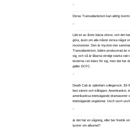
#
Deras Transatlanticism kan aldrig överträ
#
Lätt en av årets bästa skivor, och det ha
göra, även om alla måste skriva något om
recensioner. Den är mycket mer samman
Transatlanticism, bättre producerad än n
sig, och så är låtarna otroligt starka rakt
texterna i en klass för sig, men det har dom
gäller DCFC.
#
Death Cab är självklart collegerock. Ett 
fast sämre och tråkigare. Amerikankst, i
amerikanksa intetsägande dramaserier
intetsägande ungdomar. Usch usch usch
#
är det här en sågning, eller ber fredrik om
tycker om albumet?