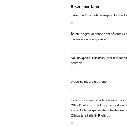
6 kommentarer
Håller med. En vettig övergång för Naglfa
#
Är inte Naglfar det band som hårdrocks 
Hansa-reklamen spelar i?
#
Nej, de spelar i Nifelheim (eller hur det n
heter de.
#
bröderna hårdrock…hehe
#
Tyvärr är den inte i närheten så bra som
"Sheol", vilken – enligt mig – är världens
skiva. Och närapå världens bästa överhu
Olivius är så röstlik Rydén…!
#