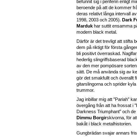
befunnit sig i periferin enligt mi
beroende på att de kommer frå
deras relativt långa intervall a
1998, 2003 och 2005).
Dark F
Marduk
har suttit ensamma p
modern black metal.
Därför är det trevligt att stift
dem på riktigt för första gån
bli positivt överraskad. Naglf
hederlig slingriffsbaserad bla
av den mer pompösare sorten p
sätt. De må använda sig av k
gör det smakfullt och överallt 
gitarslingorna och sprider kyl
trummor.
Jag inbillar mig att ”Pariah” ka
övergång från att ha frossat i 
Darkness Triumphant” och de e
Dimmu Borgir
skivorna, för at
bakåt i black metalhistorien.
Gungbrädan svajar annars fri