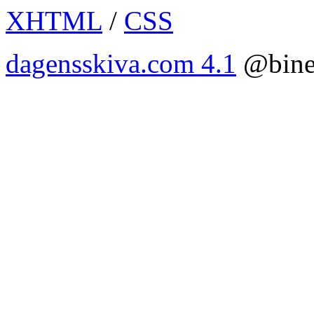
XHTML
/
CSS
dagensskiva.com 4.1
@bine