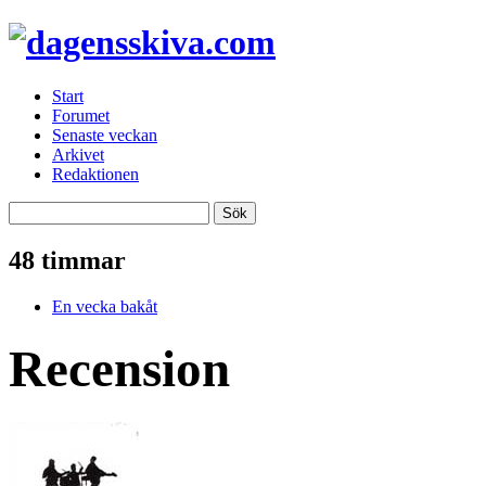
Start
Forumet
Senaste veckan
Arkivet
Redaktionen
48 timmar
En vecka bakåt
Recension