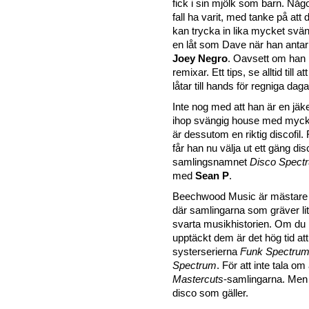
fick i sin mjölk som barn. Någo
fall ha varit, med tanke på att 
kan trycka in lika mycket svän
en låt som Dave när han antar s
Joey Negro
. Oavsett om han 
remixar. Ett tips, se alltid till a
låtar till hands för regniga daga
Inte nog med att han är en jäk
ihop svängig house med mycket
är dessutom en riktig discofil.
får han nu välja ut ett gäng di
samlingsnamnet
Disco Spect
med
Sean P
.
Beechwood Music är mästare p
där samlingarna som gräver lit
svarta musikhistorien. Om du 
upptäckt dem är det hög tid att
systerserierna
Funk Spectru
Spectrum
. För att inte tala om
Mastercuts
-samlingarna. Men n
disco som gäller.