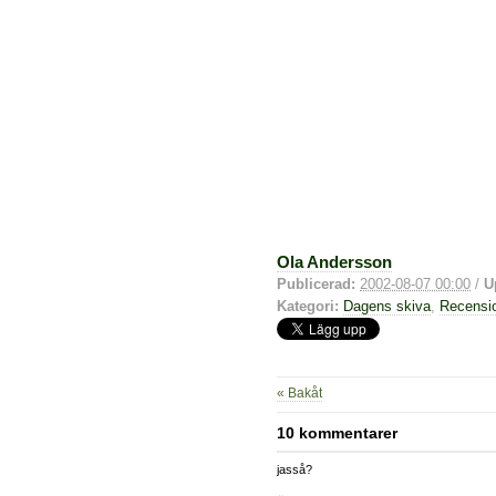
Ola Andersson
Publicerad:
2002-08-07 00:00
/
U
Kategori:
Dagens skiva
,
Recensi
« Bakåt
10 kommentarer
jasså?