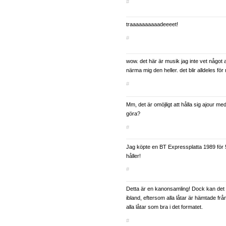
#
traaaaaaaaaadeeeet!
#
wow. det här är musik jag inte vet något a
närma mig den heller. det blir alldeles för 
#
Mm, det är omöjligt att hålla sig ajour me
göra?
#
Jag köpte en BT Expressplatta 1989 för 
håller!
#
Detta är en kanonsamling! Dock kan det bl
ibland, eftersom alla låtar är hämtade från
alla låtar som bra i det formatet.
#