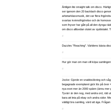
Äntligen lite straight talk om disco. Härl
ser igenom den 20 backlash disco genoml
arbetarklassmusik, det var flera frigörel
svartas kvinnofrigörelse och de homosexu
som fnyser har gått på all den dynga räd
om disco alltsedan slutet av sjuttiotalet. T
#
Dazzles "Reaching". Världens bästa disco
#
Hur gör man om man vill köpa samlingen
#
Jocke: Gjorde en snabbsökning och såg at
begagnade exemplaret gick lös på över 
nya exet mer än 2000 spänn (ännu mer på
Tyvärr är den nog, med andra ord, rätt 
bara att leta på ebay och andra sidor. M
väldigt bra samling, värd att äga. Frågan
#