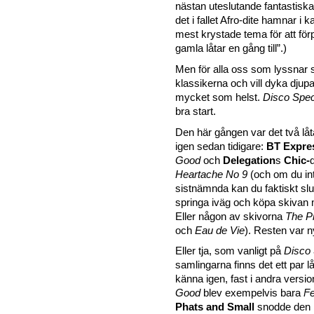
nästan uteslutande fantastiska
det i fallet Afro-dite hamnar i k
mest krystade tema för att f
gamla låtar en gång till”.)
Men för alla oss som lyssnar s
klassikerna och vill dyka djup
mycket som helst.
Disco Spe
bra start.
Den här gången var det två lå
igen sedan tidigare:
BT Expre
Good
och
Delegation
s
Chic-
Heartache No 9
(och om du in
sistnämnda kan du faktiskt slu
springa iväg och köpa skivan
Eller någon av skivorna
The P
och
Eau de Vie
). Resten var 
Eller tja, som vanligt på
Disco
samlingarna finns det ett par 
känna igen, fast i andra versio
Good
blev exempelvis bara
F
Phats and Small
snodde den 