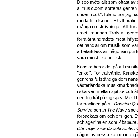
Disco möts allt som oftast av 
allmusic.com sorteras genren 
under ”rock”. Ibland tror jag nä
rädda för discon. ”Rhythmatic 
många omskrivningar. Allt för at
ordet i munnen. Trots att genre
förra århundradets mest inflytel
det handlar om musik som va
arbetarklass än någonsin pun
vara minst lika politisk.
Kanske beror det på att musik
”enkel”. För trallvänlig. Kanske
genrens fullständiga dominan
västerländska musikmarknade
i skarven mellan sjuttio- och ått
den tog kål på sig själv. Mest 
förmodligen på att
Dancing Q
Survive
och
In The Navy
spela
förpackats om och om igen. Ef
schlagerfinalen som
Absolute
dite väljer sina discofavoriter
.
någon av dessa kan du inte gå 