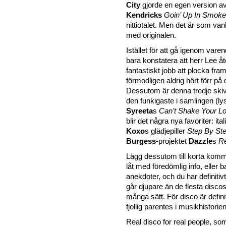
City
gjorde en egen version a
Kendricks
Goin’ Up In Smoke
nittiotalet. Men det är som vanl
med originalen.
Istället för att gå igenom varen
bara konstatera att herr Lee åte
fantastiskt jobb att plocka fra
förmodligen aldrig hört förr på
Dessutom är denna tredje ski
den funkigaste i samlingen (l
Syreeta
s
Can’t Shake Your L
blir det några nya favoriter: ita
Koxo
s glädjepiller
Step By St
Burgess
-projektet
Dazzle
s
R
Lägg dessutom till korta kommen
låt med föredömlig info, eller b
anekdoter, och du har definiti
går djupare än de flesta disco
många sätt. För disco är definit
fjollig parentes i musikhistorien
Real disco for real people, so