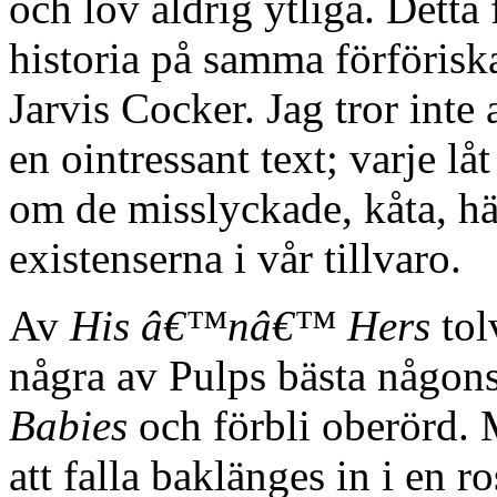
och lov aldrig ytliga. Detta 
historia på samma förföriska
Jarvis Cocker. Jag tror inte
en ointressant text; varje lå
om de misslyckade, kåta, h
existenserna i vår tillvaro.
Av
His â€™nâ€™ Hers
tolv
några av Pulps bästa någons
Babies
och förbli oberörd. 
att falla baklänges in i en r