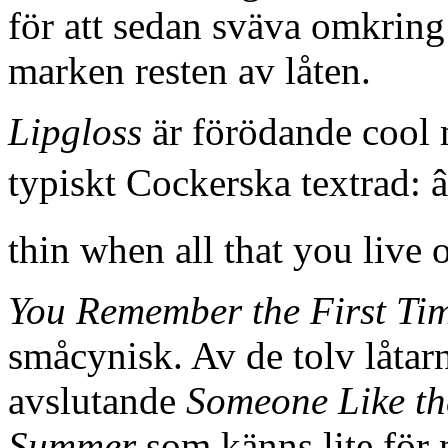
för att sedan sväva omkring
marken resten av låten.
Lipgloss
är förödande cool 
typiskt Cockerska textrad:
thin when all that you live o
You Remember the First Ti
småcynisk. Av de tolv låtarn
avslutande
Someone Like t
Summer
som känns lite för 