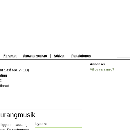
Forumet
Senaste veckan
Arkivet
Redaktionen
Annonser
Vill du vara med?
ut Café vol. 2
(CD)
ling
2
dhead
aurangmusik
Lyssna
 ligger restaurangen
 mat. En restaurang