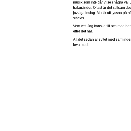
musik som inte går vilse i några va
tråkgränder. Oftast är det stillsam 
jazziga inslag. Musik att lyssna på n
släckts.
Vem vet. Jag kanske till och med be
efter det här.
Att det sedan är syftet med samlingen
leva med.