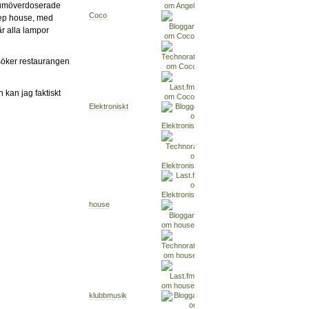
liumöverdoserade
Coco
deep house, med
är alla lampor
söker restaurangen
 kan jag faktiskt
Elektroniskt
house
klubbmusik