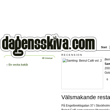
Start
RECENSION
48 timmar
Beir
Sam
En vecka bakåt
200
Gol
6
Välsmakande rest
På Engelbrektsgatan 37 i Stockholm
Beirut Café som serverar libanesisk