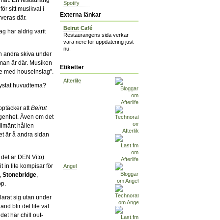
Spotify
r sitt musikval i
Externa länkar
veras där.
Beirut Café
ag har aldrig varit
Restaurangens sida verkar
vara nere för uppdatering just
nu.
en andra skiva under
 man är där. Musiken
Etiketter
nge med houseinslag”.
Afterlife
rystat huvudtema?
pptäcker att
Beirut
lägenhet. Även om det
llmänt hållen
et är å andra sidan
t det är DEN Vito)
 in lite kompisar för
Angel
,
Stonebridge
,
p.
larat sig utan under
nd blir det lite väl
t här chill out-