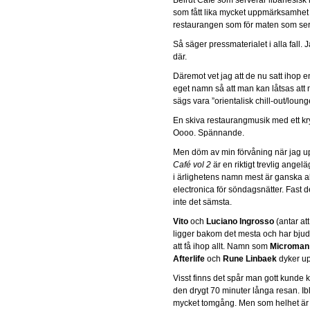
som fått lika mycket uppmärksamhet fö
restaurangen som för maten som ser
Så säger pressmaterialet i alla fall. J
där.
Däremot vet jag att de nu satt ihop 
eget namn så att man kan låtsas att
sägs vara ”orientalisk chill-out/lou
En skiva restaurangmusik med ett k
Oooo. Spännande.
Men döm av min förvåning när jag u
Café vol 2
är en riktigt trevlig ange
i ärlighetens namn mest är ganska a
electronica för söndagsnätter. Fast d
inte det sämsta.
Vito
och
Luciano Ingrosso
(antar at
ligger bakom det mesta och har bjudit
att få ihop allt. Namn som
Microman
Afterlife
och
Rune Linbaek
dyker up
Visst finns det spår man gott kunde k
den drygt 70 minuter långa resan. Ibla
mycket tomgång. Men som helhet är de