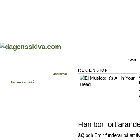
Start
RECENSION
48 timmar
En vecka bakåt
Han bor fortfarand
â€¦ och Emir funderar på att fl