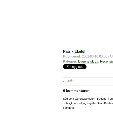
Patrik Ekelöf
Publicerad:
2002-03-10 00:00
/
U
Kategori:
Dagens skiva
,
Recensi
« Bakåt
6 kommentarer
Såg dem på releasefesten i fredags. Fant
Jobbigt bara att jag såg the Dead Brother
sommras.