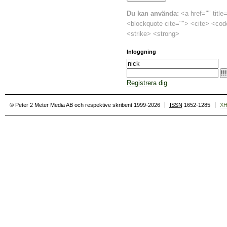
Du kan använda:
<a href="" title
<blockquote cite=""> <cite> <cod
<strike> <strong>
Inloggning
Registrera dig
© Peter 2 Meter Media AB och respektive skribent 1999-2026
ISSN
1652-1285
X