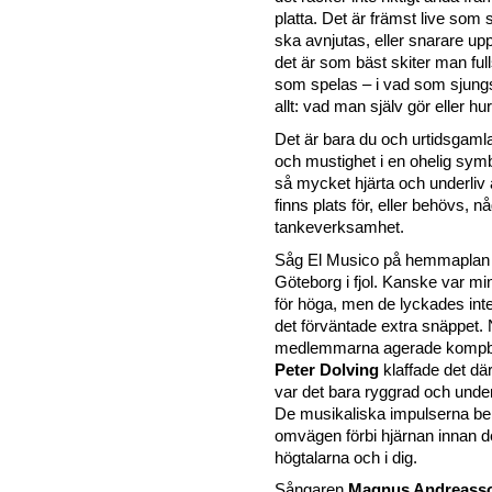
platta. Det är främst live som
ska avnjutas, eller snarare up
det är som bäst skiter man full
som spelas – i vad som sjung
allt: vad man själv gör eller hu
Det är bara du och urtidsgamla 
och mustighet i en ohelig sy
så mycket hjärta och underliv 
finns plats för, eller behövs, n
tankeverksamhet.
Såg El Musico på hemmaplan 
Göteborg i fjol. Kanske var mi
för höga, men de lyckades inte 
det förväntade extra snäppet.
medlemmarna agerade kompba
Peter Dolving
klaffade det dä
var det bara ryggrad och under
De musikaliska impulserna beh
omvägen förbi hjärnan innan de
högtalarna och i dig.
Sångaren
Magnus Andreass