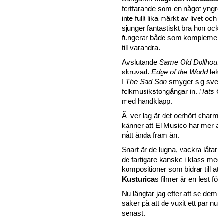
fortfarande som en något yng
inte fullt lika märkt av livet oc
sjunger fantastiskt bra hon oc
fungerar både som komplemen
till varandra.
Avslutande
Same Old Dollhou
skruvad.
Edge of the World
lek
I
The Sad Son
smyger sig sv
folkmusikstongångar in.
Hats 
med handklapp.
Ã–ver lag är det oerhört char
känner att El Musico har mer a
nått ända fram än.
Snart är de lugna, vackra låta
de fartigare kanske i klass me
kompositioner som bidrar till a
Kusturica
s filmer är en fest fö
Nu längtar jag efter att se dem 
säker på att de vuxit ett par
senast.