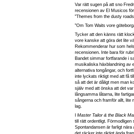
Var rätt sugen på att sno Fredrik
recensionen av El Musicos förr
”Themes from the dusty roads”
”Om Tom Waits vore göteborg
Tycker att den känns rätt kloc
vore kanske att göra det lite väl
Rekommenderar hur som helst 
recensionen. Inte bara för rubr
Bandet simmar fortfarande i
musikaliska häxblandning av 
alternativa tongångar, och fort
inte lyckats riktigt med att få till
så att det är dåligt men man 
själv med att önska att det var 
långsamma låtarna, lite fartigar
sångerna och framför allt, lite
lag.
I
Master Tailor & the Black 
till rätt ordentligt. Förmodligen
Spontandansen är farligt nära a
det räcker inte riktigt ända fram.