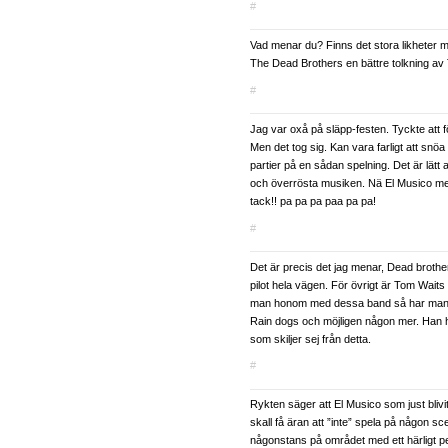
#
Vad menar du? Finns det stora likheter m
The Dead Brothers en bättre tolkning a
#
Jag var oxå på släpp-festen. Tyckte att fö
Men det tog sig. Kan vara farligt att snöa in
partier på en sådan spelning. Det är lätt a
och överrösta musiken. Nä El Musico me
tack!! pa pa pa paa pa pa!
#
Det är precis det jag menar, Dead broth
pilot hela vägen. För övrigt är Tom Wait
man honom med dessa band så har man 
Rain dogs och möjligen någon mer. Han ha
som skiljer sej från detta.
#
Rykten säger att El Musico som just blivit
skall få äran att ”inte” spela på någon s
någonstans på området med ett härligt per