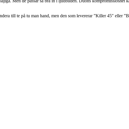
lajiga. Men de passar så bra in i ljudbilden. Duons kompromisslöshet kan o
era till te på tu man hand, men den som levererar ”Killer 45″ eller ”B