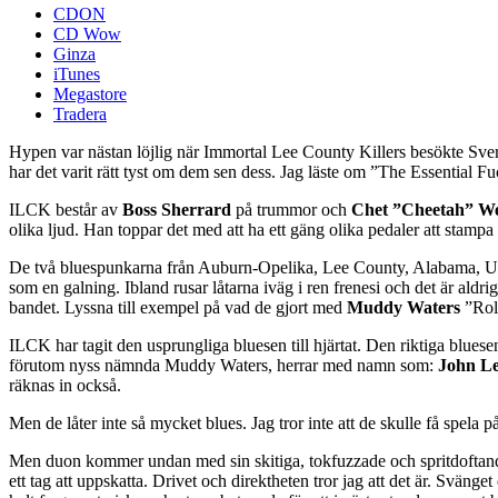
CDON
CD Wow
Ginza
iTunes
Megastore
Tradera
Hypen var nästan löjlig när Immortal Lee County Killers besökte Sveri
har det varit rätt tyst om dem sen dess. Jag läste om ”The Essential 
ILCK består av
Boss Sherrard
på trummor och
Chet ”Cheetah” We
olika ljud. Han toppar det med att ha ett gäng olika pedaler att stampa l
De två bluespunkarna från Auburn-Opelika, Lee County, Alabama, USA
som en galning. Ibland rusar låtarna iväg i ren frenesi och det är aldri
bandet. Lyssna till exempel på vad de gjort med
Muddy Waters
”Roll
ILCK har tagit den usprungliga bluesen till hjärtat. Den riktiga blues
förutom nyss nämnda Muddy Waters, herrar med namn som:
John Le
räknas in också.
Men de låter inte så mycket blues. Jag tror inte att de skulle få spela p
Men duon kommer undan med sin skitiga, tokfuzzade och spritdoftand
ett tag att uppskatta. Drivet och direktheten tror jag att det är. Svänge