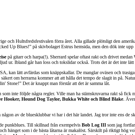
ge och Hultsfredsfestivalen förra året. Alla gillade plötsligt den amer
Fucked Up Blues!” på skivbolaget Estrus hemsida, men den dök inte upp 
ise
på gitarr och harpa(!). Sherrard spelar oftast rakt och drivet medan 
jud ur. Ibland går han loss och tokslidar också. Trots det är det inte lätt
, kan lätt avfärdas som knäppskallar. De manglar oväsen och trasiga a
g säkert om herrarna kommer att att hålla det tempo de slagit in på. Natur
in' Stone!” Det är knappt man förstår att det är samma låt.
en som inte följde några regler. Ville man ha stämskruvarna rakt så fic
e Hooker, Hound Dog Taylor, Bukka White och Blind Blake
. Äve
å någon av de bluesklubbar vi har i det här landet. Jag tror inte ens de sk
e punkblues. Till skillnad från exempelvis
Bob Log III
som jag fortfar
t och hänget som i de bästa låtarna är makalöst. Särskilt på riktigt hög vo