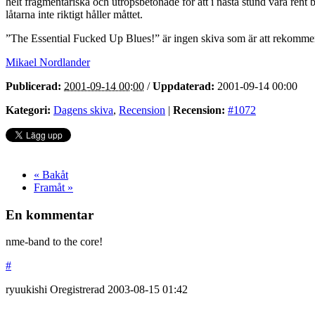
helt fragmentariska och utropsbetonade för att i nästa stund vara rent b
låtarna inte riktigt håller måttet.
”The Essential Fucked Up Blues!” är ingen skiva som är att rekommend
Mikael Nordlander
Publicerad:
2001-09-14 00:00
/
Uppdaterad:
2001-09-14 00:00
Kategori:
Dagens skiva
,
Recension
|
Recension:
#1072
« Bakåt
Framåt »
En kommentar
nme-band to the core!
#
ryuukishi
Oregistrerad
2003-08-15
01:42