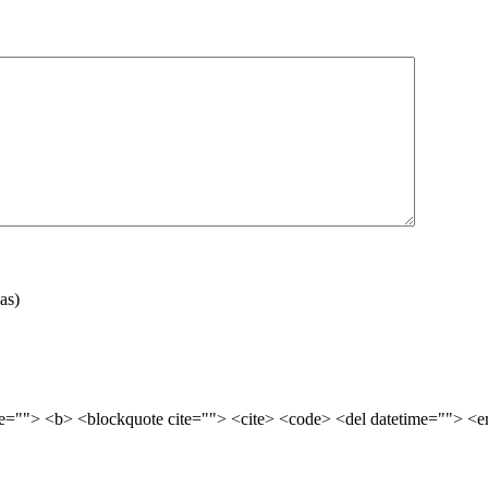
as)
tle=""> <b> <blockquote cite=""> <cite> <code> <del datetime=""> <e