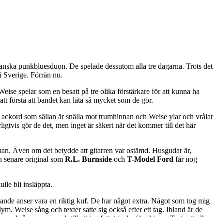
ikanska punkbluesduon. De spelade dessutom alla tre dagarna. Trots det
i Sverige. Förrän nu.
Weise spelar som en besatt på tre olika förstärkare för att kunna ha
 att förstå att bandet kan låta så mycket som de gör.
ckord som sällan är snälla mot trumhinnan och Weise ylar och vrålar
ligtvis gör de det, men inget är säkert när det kommer till det här
k man. Även om det betydde att gitarren var ostämd. Husgudar är,
n senare original som
R.L. Burnside
och
T-Model Ford
får nog
ulle bli insläppta.
ande anser vara en riktig kuf. De har något extra. Något som tog mig
lym. Weise sång och texter satte sig också efter ett tag. Ibland är de