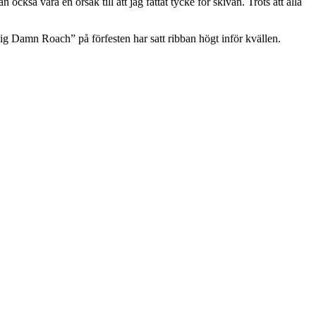
ckså vara en orsak till att jag fattat tycke för skivan. Trots att alla
ig Damn Roach” på förfesten har satt ribban högt inför kvällen.