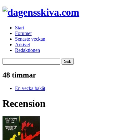
Start
Forumet
Senaste veckan
Arkivet
Redaktionen
48 timmar
En vecka bakåt
Recension