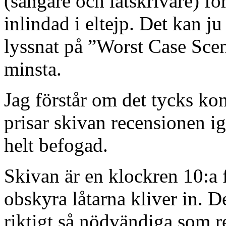
(sångare och låtskrivare) fö
inlindad i eltejp. Det kan ju
lyssnat på ”Worst Case Scen
minsta.
Jag förstår om det tycks kon
prisar skivan recensionen i
helt befogad.
Skivan är en klockren 10:a f
obskyra låtarna kliver in. De
riktigt så nödvändiga som re