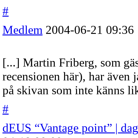
#
Medlem
2004-06-21
09:36
[...] Martin Friberg, som gä
recensionen här), har även 
på skivan som inte känns li
#
dEUS “Vantage point” | da