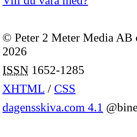
Vill du vara med?
© Peter 2 Meter Media AB o
2026
ISSN
1652-1285
XHTML
/
CSS
dagensskiva.com 4.1
@bine