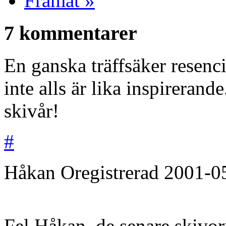
Framåt »
7 kommentarer
En ganska träffsäker resenc
inte alls är lika inspirerande
skivår!
#
Håkan
Oregistrerad
2001-0
Fel Håkan, de senare skivor