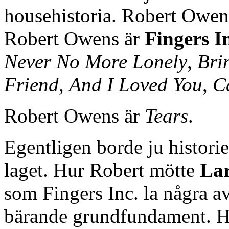
househistoria. Robert Owens 
Robert Owens är
Fingers I
Never No More Lonely
,
Bri
Friend
,
And I Loved You
,
C
Robert Owens är
Tears
.
Egentligen borde ju histori
laget. Hur Robert mötte
La
som Fingers Inc. la några a
bärande grundfundament. H