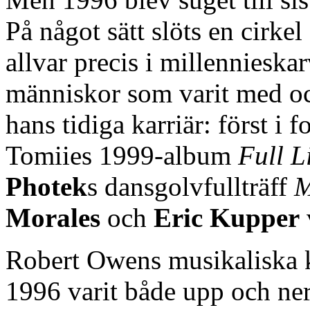
På något sätt slöts en cirke
allvar precis i millenniesk
människor som varit med oc
hans tidiga karriär: först i 
Tomiies 1999-album
Full L
Photek
s dansgolvfullträff
M
Morales
och
Eric Kupper
Robert Owens musikaliska 
1996 varit både upp och ne