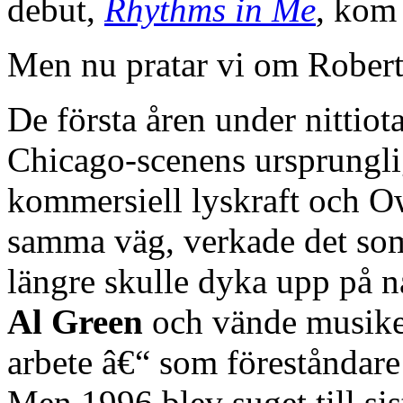
debut,
Rhythms in Me
, kom 
Men nu pratar vi om Robert
De första åren under nittiot
Chicago-scenens ursprungli
kommersiell lyskraft och O
samma väg, verkade det som
längre skulle dyka upp på n
Al Green
och vände musiken
arbete â€“ som föreståndare
Men 1996 blev suget till sist