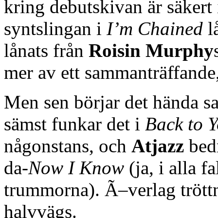
kring debutskivan är säkert
syntslingan i
I’m Chained
l
lånats från
Roisin Murphy
mer av ett sammanträffande,
Men sen börjar det hända sa
sämst funkar det i
Back to 
någonstans, och
Atjazz
bedr
da-
Now I Know
(ja, i alla f
trummorna). Ã–verlag tröttn
halvvägs.