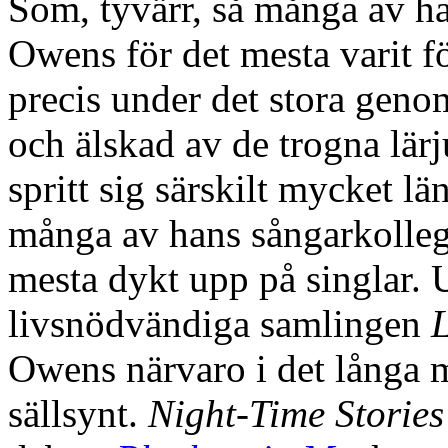
Som, tyvärr, så många av h
Owens för det mesta varit för
precis under det stora geno
och älskad av de trogna lä
spritt sig särskilt mycket l
många av hans sångarkollego
mesta dykt upp på singlar. 
livsnödvändiga samlingen
L
Owens närvaro i det långa m
sällsynt.
Night-Time Stories