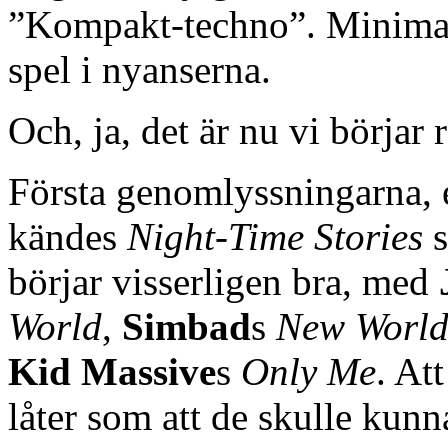
”Kompakt-techno”. Minimali
spel i nyanserna.
Och, ja, det är nu vi börjar 
Första genomlyssningarna, e
kändes
Night-Time Stories
s
börjar visserligen bra, med
World
,
Simbad
s
New Worl
Kid Massive
s
Only Me
. At
låter som att de skulle kunn