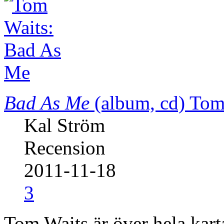
Bad As Me
(album, cd)
Tom
Kal Ström
Recension
2011-11-18
3
Tom Waits är över hela karta