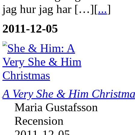
jag hur jag har […][
...
]
2011-12-05
A Very She & Him Christma
Maria Gustafsson
Recension
2011-12-05