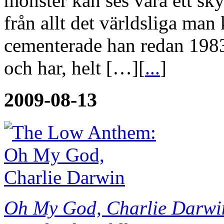
monster kan ses vara ett sk
från allt det världsliga ma
cementerade han redan 1983
och har, helt […][
...
]
2009-08-13
Oh My God, Charlie Darwi