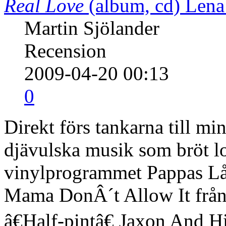
Real Love
(album, cd)
Lena
Martin Sjölander
Recension
2009-04-20 00:13
0
Direkt förs tankarna till min
djävulska musik som bröt lo
vinylprogrammet Pappas Låd
Mama DonÂ´t Allow It från
â€Half-pintâ€ Jaxon And Hi