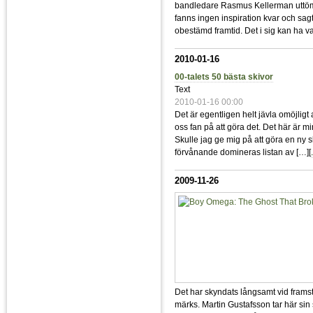
bandledare Rasmus Kellerman uttömd
fanns ingen inspiration kvar och sagt
obestämd framtid. Det i sig kan ha var
2010-01-16
00-talets 50 bästa skivor
Text
2010-01-16 00:00
Det är egentligen helt jävla omöjligt a
oss fan på att göra det. Det här är 
Skulle jag ge mig på att göra en ny s
förvånande domineras listan av […][
.
2009-11-26
Det har skyndats långsamt vid framst
märks. Martin Gustafsson tar här sin s