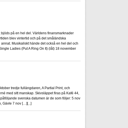
7
t bjöds på en hel del. Världens finansmarknader
tiden blev vintertid och på det småländska
d annat. Musikaliskt hände det också en hel del och
Single Ladies (Put A Ring On It) (låt) 18 november
0
ber tredje fullängdaren, A Partial Print, och
rné med sitt manskap. Skivsläppet firas på Kafé 44,
påföljande svenska datumen är de som följer: 5 nov
, Gävle 7 nov […][
...
]
0