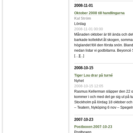
2008-11-01
Oktober 2008 till handlingarna
Kal Ström
Lördag
2008-11-01 00:00
Månaden oktober är till ända och de
barkade kollektivt åt skogen, sommar
höglandet föll den första snön. Blan
nedan listar vi godbitarna. Beyoncé 
[…][
...
]
2008-10-15
Tiger Lou drar på turné
Nyhet
2008-10-15 12:05
Rasmus Kellerman släpper den 22 okto
kommer i och med det ge sig ut på tu
Stockholm på lördag 18 oktober och 
– Teatern, Nyköping 6 nov – Spegeln
2007-10-23
Postboxen 2007-10-23
Postboxen