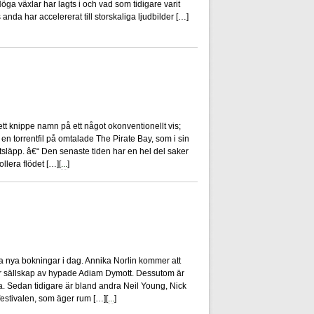
Höga växlar har lagts i och vad som tidigare varit
anda har accelererat till storskaliga ljudbilder […]
4
ett knippe namn på ett något okonventionellt vis;
n torrentfil på omtalade The Pirate Bay, som i sin
stsläpp. â€“ Den senaste tiden har en hel del saker
rollera flödet […][
...
]
0
a nya bokningar i dag. Annika Norlin kommer att
får sällskap av hypade Adiam Dymott. Dessutom är
. Sedan tidigare är bland andra Neil Young, Nick
festivalen, som äger rum […][
...
]