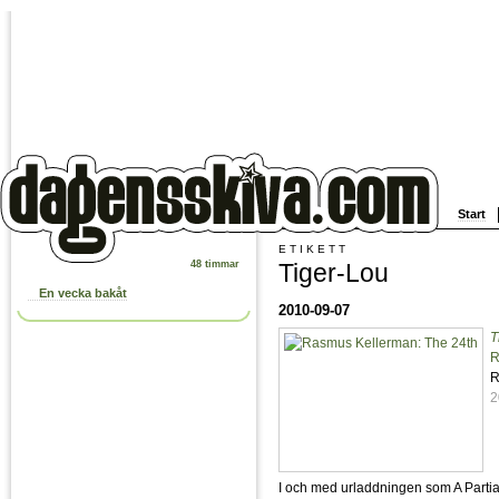
Start
ETIKETT
Tiger-Lou
48 timmar
En vecka bakåt
2010-09-07
T
R
R
2
I och med urladdningen som A Partial