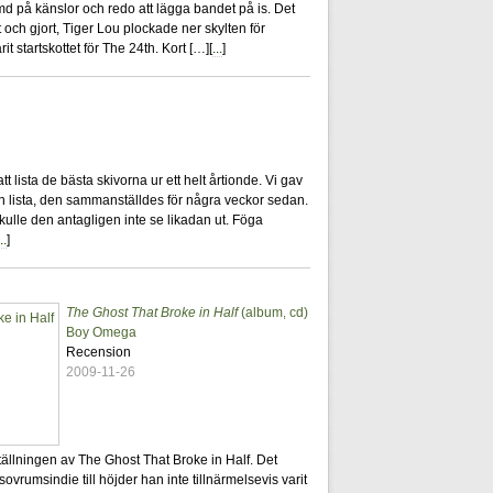
 på känslor och redo att lägga bandet på is. Det
 och gjort, Tiger Lou plockade ner skylten för
it startskottet för The 24th. Kort […][
...
]
2
tt lista de bästa skivorna ur ett helt årtionde. Vi gav
min lista, den sammanställdes för några veckor sedan.
kulle den antagligen inte se likadan ut. Föga
..
]
The Ghost That Broke in Half
(album, cd)
0
Boy Omega
Recension
2009-11-26
ällningen av The Ghost That Broke in Half. Det
ovrumsindie till höjder han inte tillnärmelsevis varit