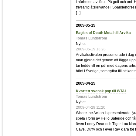
i närheten av förut. På gott och ont. 
trivsamt låtskrivande i Sparklehorses 
[
...
]
2009-05-19
Eagles of Death Metal till Arvika
Tomas Lundström
Nyhet
2009-05-19 13:28
Arvikafestivalen presenterade i dag 
man gjorde det genom att lägga upp e
tur ledde till en pdf med dagens arti
hänt i Sverige, som syftar till att kont
2009-04-29
Kvartett svensk pop till WTAI
Tomas Lundström
Nyhet
2009-04-29 11:20
Where the Action Is presenterade fyr
spela i form av Hello Saferide och 
även Loney Dear och Tiger Lou klara
Cave, Duffy och Fever Ray klara för 