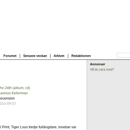
Forumet
Senaste veckan
Arkivet
Redaktionen
Annonser
Vill du vara med?
he 24th
(album, cd)
9
asmus Kellerman
ecension
010-09-07
 Print, Tiger Lous tredje fullängdare, innebar var