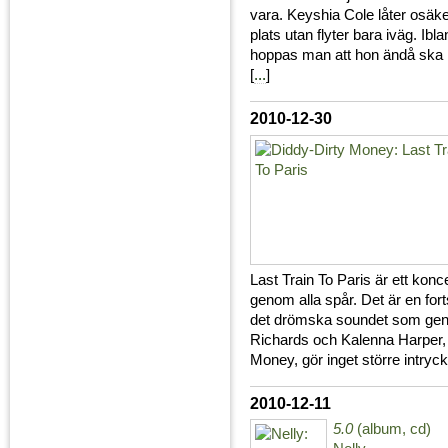
vara. Keyshia Cole låter osäke
plats utan flyter bara iväg. Ib
hoppas man att hon ändå ska l
[
...
]
2010-12-30
Last Train To Paris är ett ko
genom alla spår. Det är en for
det drömska soundet som gen
Richards och Kalenna Harper,
Money, gör inget större intryck.
2010-12-11
5.0
(album, cd)