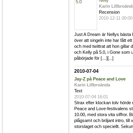
Nelly
Karin Lillbroänd
Recension
2010-12-11 00:00
Just A Dream är Nellys bästa 
över att singeln inte har fått et
och med twittrat att hon gilla
och Kelly på 5.0, i Gone som u
påbörjade för […][
...
]
2010-07-04
Jay-Z på Peace and Love
Karin Lillbroända
Text
2010-07-04 16:01
Strax efter klockan tolv hörde
Peace and Love-festivalens st
10.00, med stora vita siffror. B
plågsamt och briljant intro, til
storslaget och speciellt. Sekun