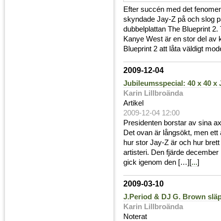
Efter succén med det fenomen
skyndade Jay-Z på och slog på
dubbelplattan The Blueprint 2
Kanye West är en stor del av k
Blueprint 2 att låta väldigt mod
2009-12-04
Jubileumsspecial: 40 x 40 x J
Karin Lillbroända
Artikel
2009-12-04 12:00
Presidenten borstar av sina axl
Det ovan är långsökt, men ett 
hur stor Jay-Z är och hur brett
artisteri. Den fjärde decembe
gick igenom den […][
...
]
2009-03-10
J.Period & DJ G. Brown släp
Karin Lillbroända
Noterat