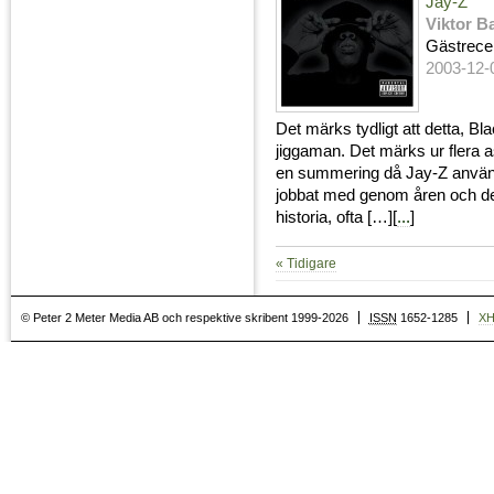
Jay-Z
Viktor B
Gästrece
2003-12-
Det märks tydligt att detta, Bl
jiggaman. Det märks ur flera 
en summering då Jay-Z använde
jobbat med genom åren och dels 
historia, ofta […][
...
]
« Tidigare
© Peter 2 Meter Media AB och respektive skribent 1999-2026
ISSN
1652-1285
X