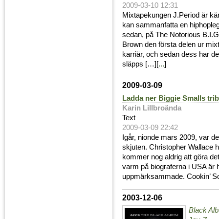
2009-03-10 12:31
Mixtapekungen J.Period är känd
kan sammanfatta en hiphoplege
sedan, på The Notorious B.I.G
Brown den första delen ur mi
karriär, och sedan dess har de 
släpps […][
...
]
2009-03-09
Ladda ner Biggie Smalls tri
Karin Lillbroända
Text
2009-03-09 22:42
Igår, nionde mars 2009, var de
skjuten. Christopher Wallace h
kommer nog aldrig att göra det
varm på biograferna i USA är
uppmärksammade. Cookin’ Soul
2003-12-06
Black Al