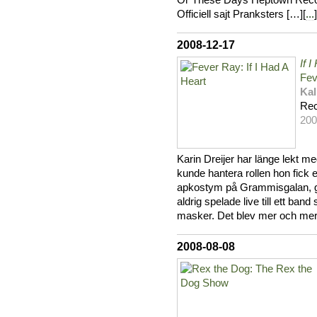
Or These Days Heptown Records
Officiell sajt Pranksters […][
...
]
2008-12-17
If 
Fev
Kal
Rec
200
Karin Dreijer har länge lekt me
kunde hantera rollen hon fick 
apkostym på Grammisgalan, g
aldrig spelade live till ett ba
masker. Det blev mer och mer
2008-08-08