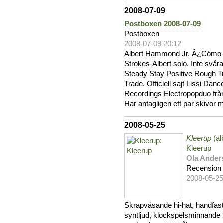
2008-07-09
Postboxen 2008-07-09
Postboxen
2008-07-09 20:12
Albert Hammond Jr. Â¿Cómo 
Strokes-Albert solo. Inte svåra
Steady Stay Positive Rough T
Trade. Officiell sajt Lissi Dan
Recordings Electropopduo från
Har antagligen ett par skivor 
2008-05-25
Kleerup
(al
Kleerup
Ola Ander
Recension
2008-05-2
Skrapväsande hi-hat, handfas
syntljud, klockspelsminnande 