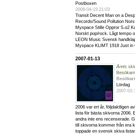
Postboxen
2008-04-19 21:03
Transit Decent Man on a Des
Records/Sound Pollution Norsk 
Myspace Stille Oppror S.o2 
Norskt pop/rock. Lågt tempo o
LEON Music Svensk handklapps
Myspace KLIMT 1918 Just in 
2007-01-13
Årets ski
Besökarn
Besökar
Lördag
2007-01-
2006 var ert år, följdaktligen
lista för bästa skivorna 2006. 
andra inte ens recenserade.
till skivorna kommer från era 
toppade en svensk skiva listan