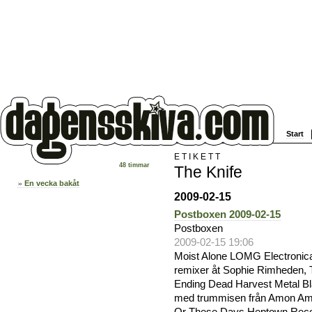
Start
ETIKETT
48 timmar
The Knife
En vecka bakåt
2009-02-15
Postboxen 2009-02-15
Postboxen
2009-02-15 19:06
Moist Alone LOMG Electronica 
remixer åt Sophie Rimheden, T
Ending Dead Harvest Metal Bl
med trummisen från Amon Ama