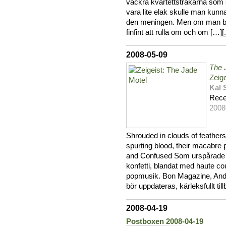
vackra kvartettstråkarna som s
vara lite elak skulle man kun
den meningen. Men om man bort
finfint att rulla om och om […][
.
2008-05-09
The 
Zeige
Kal 
Rece
2008
Shrouded in clouds of feathers
spurting blood, their macabre 
and Confused Som urspårade b
konfetti, blandat med haute co
popmusik. Bon Magazine, Ander
bör uppdateras, kärleksfullt t
2008-04-19
Postboxen 2008-04-19