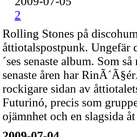
2009-07-05
2
Rolling Stones på discohum
åttiotalspostpunk. Ungefär
´ses senaste album. Som så
senaste åren har RinÃ´Ã§ér
rockigare sidan av åttiotale
Futurinó, precis som gruppe
ojämnhet och en slagsida åt
2009-07-04