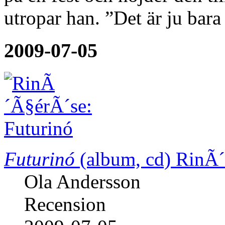
utropar han. ”Det är ju bar
2009-07-05
Futurinó
(album, cd)
RinÃ´
Ola Andersson
Recension