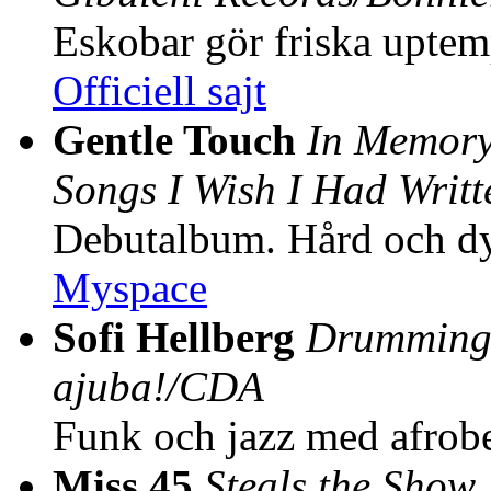
Eskobar gör friska uptem
Officiell sajt
Gentle Touch
In Memory
Songs I Wish I Had Writ
Debutalbum. Hård och dy
Myspace
Sofi Hellberg
Drumming 
ajuba!/CDA
Funk och jazz med afrob
Miss 45
Steals the Show