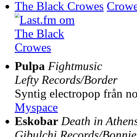
The Black Crowes
Pulpa
Fightmusic
Lefty Records/Border
Syntig electropop från n
Myspace
Eskobar
Death in Athen
Gibulchi Records/Bonni