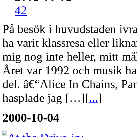
42
På besök i huvudstaden ivr
ha varit klassresa eller lik
mig nog inte heller, mitt må
Året var 1992 och musik ha
del. â€“Alice In Chains, Pa
hasplade jag […][
...
]
2000-10-04