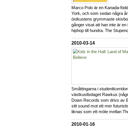
Marco Polo är en Kanada-född
York, och som sedan några år t
östkustens grymmaste skivb
gånger visat att han inte är e
hiphop till hundra. The Stupe
2010-03-14
Småttingarna i studentkorrido
västkustbolaget Rawkus (några 
Down Records som drivs av B
sitt sound mot ett mer futurist
liknas som ett möte mellan Th
2010-01-16