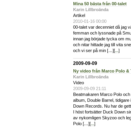
Mina 50 bästa från 00-talet
Karin Lillbroända
Artikel
2010-01-16 00:00
00-talet var decenniet då jag vä
femman och lyssnade på Smurfh
innan jag började tycka om musik
och nitar hittade jag till vita 
och vi ser på min […][
...
]
2009-09-09
Ny video från Marco Polo &
Karin Lillbroända
Video
2009-09-09 21:11
Beatmakaren Marco Polo och 
album, Double Barrel, tidigar
Down Records. Nu har de gett u
I höst fortsätter Duck Down si
av nykomligen Skyzoo och l
Polo […][
...
]