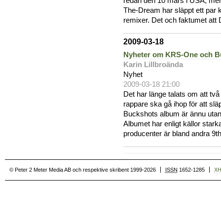
redan den 10 mars i USA, men S
The-Dream har släppt ett par 
remixer. Det och faktumet att
2009-03-18
Nyheter om KRS-One och B
Karin Lillbroända
Nyhet
2009-03-18 21:00
Det har länge talats om att tv
rappare ska gå ihop för att 
Buckshots album är ännu utan t
Albumet har enligt källor st
producenter är bland andra 9t
© Peter 2 Meter Media AB och respektive skribent 1999-2026
ISSN
1652-1285
X