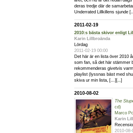
året, och nu är det redan dag
deras tredje där de samarbe
Underrated Lillkillens sjunde [
2011-02-19
2010:s bästa skivor enligt L
Karin Lillbroända
Lördag
2011-02-19 00:00
Det här är en lista över 2010 
som fan, så det här stämmer bra
rekommenderas givetvis varmt!
playlist (lyssnas bäst med shuf
skiva ur min lista, […][
...
]
2010-08-02
The Stup
cd)
Marco Po
Karin Li
Recensi
2010-08-