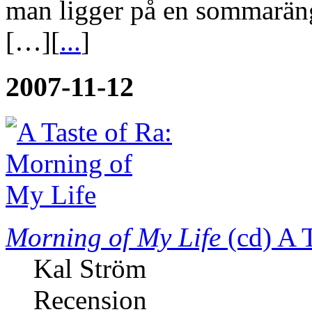
man ligger på en sommaräng
[…][
...
]
2007-11-12
Morning of My Life
(cd)
A T
Kal Ström
Recension