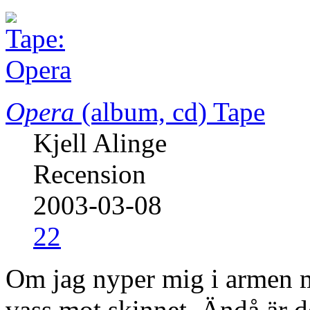
Opera
(album, cd)
Tape
Kjell Alinge
Recension
2003-03-08
22
Om jag nyper mig i armen 
vass mot skinnet. Ändå är d