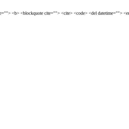
tle=""> <b> <blockquote cite=""> <cite> <code> <del datetime=""> <e