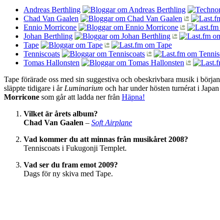
Andreas Berthling
Chad Van Gaalen
Ennio Morricone
Johan Berthling
Tape
Tenniscoats
Tomas Hallonsten
Tape förärade oss med sin suggestiva och obeskrivbara musik i början 
släppte tidigare i år
Luminarium
och har under hösten turnérat i Japa
Morricone
som går att ladda ner från
Häpna!
Vilket är årets album?
Chad Van Gaalen
–
Soft Airplane
Vad kommer du att minnas från musikåret 2008?
Tenniscoats i Fukugonji Templet.
Vad ser du fram emot 2009?
Dags för ny skiva med Tape.