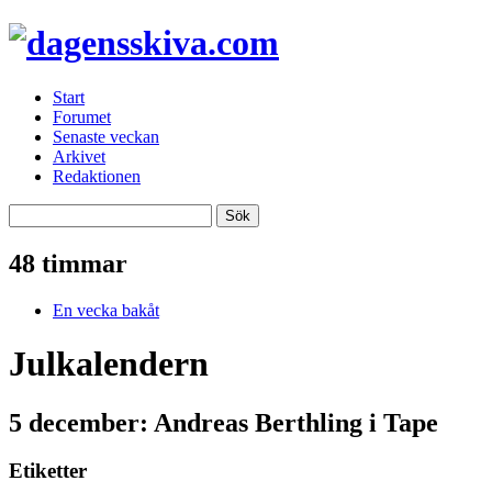
Start
Forumet
Senaste veckan
Arkivet
Redaktionen
48 timmar
En vecka bakåt
Julkalendern
5 december: Andreas Berthling i Tape
Etiketter