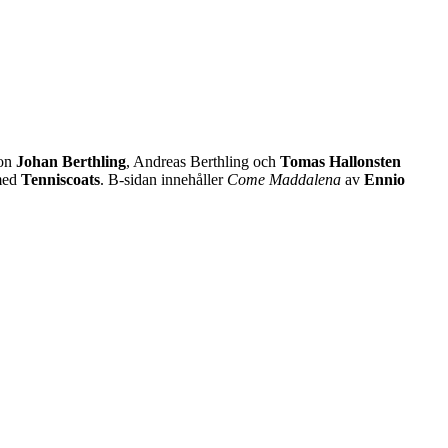
ion
Johan Berthling
, Andreas Berthling och
Tomas Hallonsten
 med
Tenniscoats
. B-sidan innehåller
Come Maddalena
av
Ennio