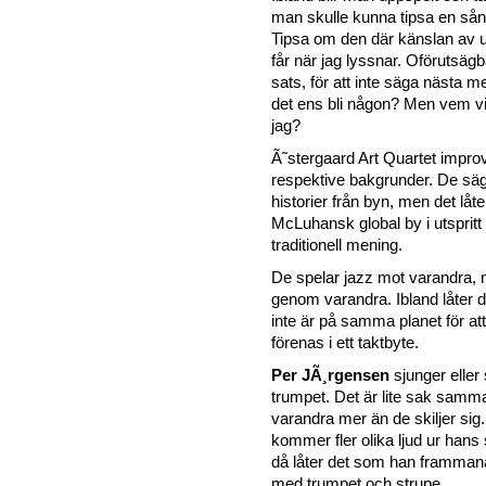
man skulle kunna tipsa en sån
Tipsa om den där känslan av 
får när jag lyssnar. Oförutsägb
sats, för att inte säga nästa 
det ens bli någon? Men vem vil
jag?
Ã˜stergaard Art Quartet improv
respektive bakgrunder. De säge
historier från byn, men det låt
McLuhansk global by i utspritt
traditionell mening.
De spelar jazz mot varandra,
genom varandra. Ibland låter d
inte är på samma planet för at
förenas i ett taktbyte.
Per JÃ¸rgensen
sjunger eller 
trumpet. Det är lite sak samma 
varandra mer än de skiljer sig.
kommer fler olika ljud ur hans
då låter det som han framman
med trumpet och strupe.