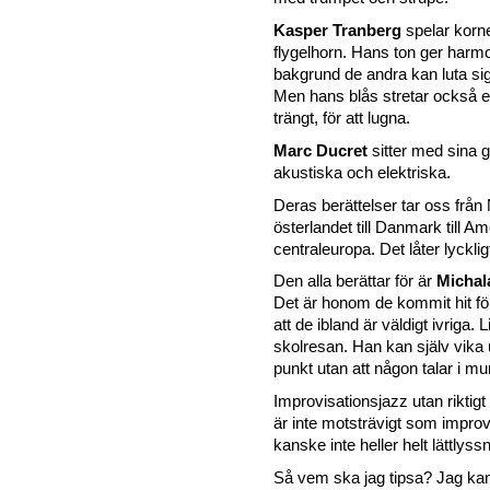
Kasper Tranberg
spelar korne
flygelhorn. Hans ton ger harm
bakgrund de andra kan luta si
Men hans blås stretar också e
trängt, för att lugna.
Marc Ducret
sitter med sina g
akustiska och elektriska.
Deras berättelser tar oss från N
österlandet till Danmark till Ame
centraleuropa. Det låter lyckl
Den alla berättar för är
Michal
Det är honom de kommit hit för.
att de ibland är väldigt ivriga.
skolresan. Han kan själv vika ut
punkt utan att någon talar i 
Improvisationsjazz utan riktigt
är inte motsträvigt som improv
kanske inte heller helt lättlyssn
Så vem ska jag tipsa? Jag kan