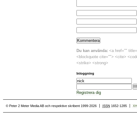
Du kan använda:
<a href="" title
<blockquote cite=""> <cite> <cod
<strike> <strong>
Inloggning
Registrera dig
© Peter 2 Meter Media AB och respektive skribent 1999-2026
ISSN
1652-1285
X