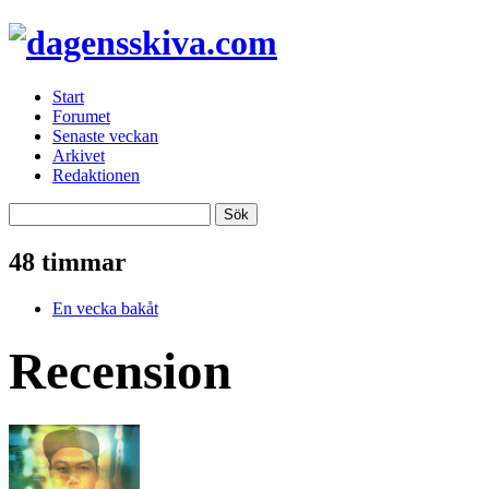
Start
Forumet
Senaste veckan
Arkivet
Redaktionen
48 timmar
En vecka bakåt
Recension