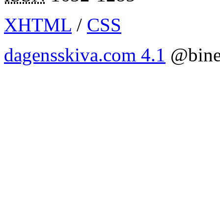
XHTML
/
CSS
dagensskiva.com 4.1
@bine