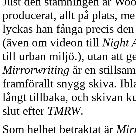
Just den stämningen är Woon
producerat, allt på plats, me
lyckas han fånga precis den
(även om videon till
Night 
till urban miljö.), utan att ge
Mirrorwriting
är en stillsa
framförallt snygg skiva. Ibl
långt tillbaka, och skivan k
slut efter
TMRW
.
Som helhet betraktat är
Mir