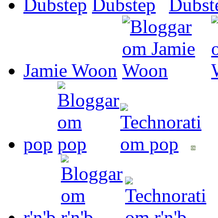
Dubstep
Jamie Woon
pop
r'n'b