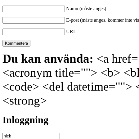
Namn (måste anges)
E-post (måste anges, kommer inte vis
URL
Du kan använda:
<a href="
<acronym title=""> <b> <bl
<code> <del datetime=""> 
<strong>
Inloggning