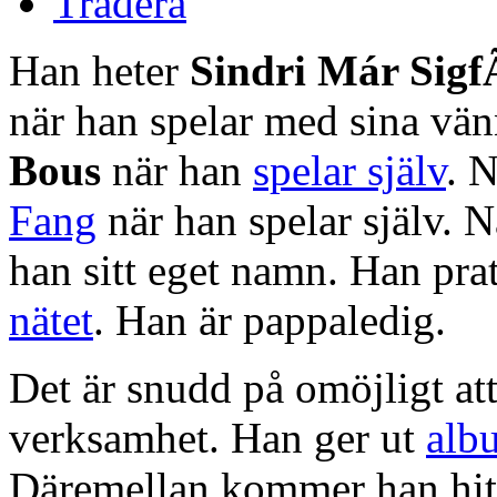
Tradera
Han heter
Sindri Már Sigf
när han spelar med sina vän
Bous
när han
spelar själv
. 
Fang
när han spelar själv. 
han sitt eget namn. Han pra
nätet
. Han är pappaledig.
Det är snudd på omöjligt at
verksamhet. Han ger ut
alb
Däremellan kommer han hit o