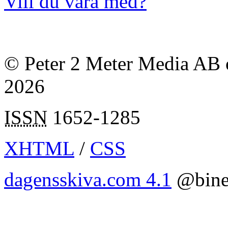
Vill du vara med?
© Peter 2 Meter Media AB o
2026
ISSN
1652-1285
XHTML
/
CSS
dagensskiva.com 4.1
@bine