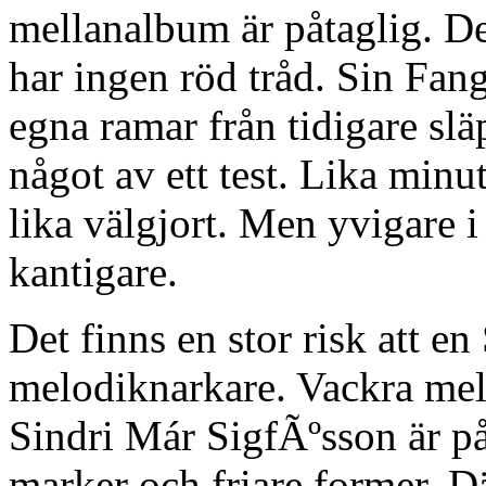
mellanalbum är påtaglig. De
har ingen röd tråd. Sin Fang
egna ramar från tidigare sl
något av ett test. Lika minu
lika välgjort. Men yvigare 
kantigare.
Det finns en stor risk att en
melodiknarkare. Vackra melod
Sindri Már SigfÃºsson är p
marker och friare former. Där