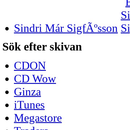
Sindri Már SigfÃºsson
Sök efter skivan
CDON
CD Wow
Ginza
iTunes
Megastore