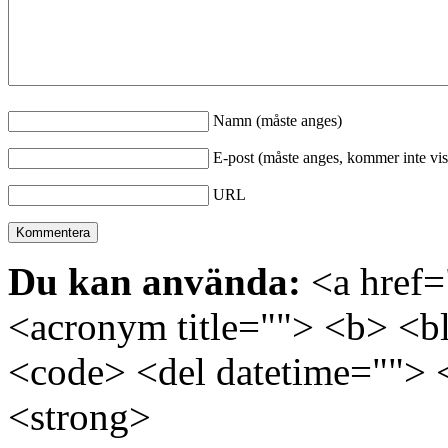
Namn (måste anges)
E-post (måste anges, kommer inte vis
URL
Du kan använda:
<a href="
<acronym title=""> <b> <bl
<code> <del datetime=""> 
<strong>