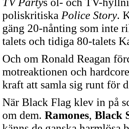
TV Party
s öl- och TV-hyllni
poliskritiska
Police Story
. 
gäng 20-nånting som inte rik
talets och tidiga 80-talets
Och om Ronald Reagan förde
motreaktionen och hardcore
kraft att samla sig runt för
När Black Flag klev in på 
om dem.
Ramones
,
Black 
känns de ganska harmlösa b