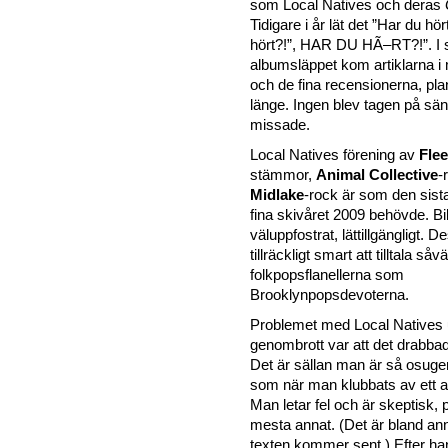
som Local Natives och deras
Tidigare i år lät det ”Har du hör
hört?!”, HAR DU HÃ–RT?!”. 
albumsläppet kom artiklarna 
och de fina recensionerna, pl
länge. Ingen blev tagen på sä
missade.
Local Natives förening av
Fle
stämmor,
Animal Collective
-
Midlake
-rock är som den sist
fina skivåret 2009 behövde. Bil
väluppfostrat, lättillgängligt. 
tillräckligt smart att tilltala såvä
folkpopsflanellerna som
Brooklynpopsdevoterna.
Problemet med Local Natives 
genombrott var att det drabba
Det är sällan man är så osuge
som när man klubbats av ett a
Man letar fel och är skeptisk, p
mesta annat. (Det är bland ann
texten kommer sent.) Efter han