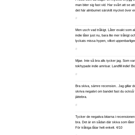
man biter sig fast vid. Har svårt att se 
det här almbumet särskilt mycket över en
#
Men usch vad tråkigt. Låter exakt som a
indie låter just nu, bara lite mer tråkigt o
lyckats missa hypen, vilket uppenbarligen
#
Mjae. Inte så bra alls tycker jag. Som vanl
tokhypade indie amrisar. Landfill indie! Bo
#
Bra skiva, sämre recension.. Jag gillar 
skriva negativt om bandet fast du också v
jättebra.
#
Tycker de negativa bitarna i recensione
bra. Det är en sådan där skiva som låter
För tråkiga låtar helt enkelt. 4/10