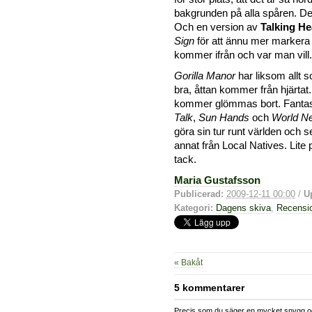
bakgrunden på alla spåren. Det
Och en version av
Talking H
Sign
för att ännu mer markera
kommer ifrån och var man vill.
Gorilla Manor
har liksom allt 
bra, åttan kommer från hjärta
kommer glömmas bort. Fanta
Talk
,
Sun Hands
och
World N
göra sin tur runt världen och 
annat från Local Natives. Lite 
tack.
Maria Gustafsson
Publicerad:
2009-12-11 00:00
/
U
Kategori:
Dagens skiva
,
Recensi
« Bakåt
5 kommentarer
Precis som du säger en mycket snygg oc