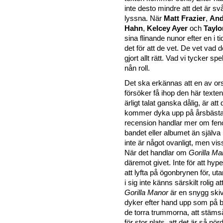
inte desto mindre att det är svå
lyssna. När
Matt Frazier
,
An
Hahn
,
Kelcey Ayer
och
Taylo
sina flinande nunor efter en i t
det för att de vet. De vet vad d
gjort allt rätt. Vad vi tycker spe
nån roll.
Det ska erkännas att en av orsa
försöker få ihop den här texten
ärligt talat ganska dålig, är att
kommer dyka upp på årsbästali
recension handlar mer om fen
bandet eller albumet än själv
inte är något ovanligt, men viss
När det handlar om
Gorilla Ma
däremot givet. Inte för att hype
att lyfta på ögonbrynen för, ut
i sig inte känns särskilt rolig a
Gorilla Manor
är en snygg ski
dyker efter hand upp som på b
de torra trummorna, att stämså
för stor plats, att det är så nörd