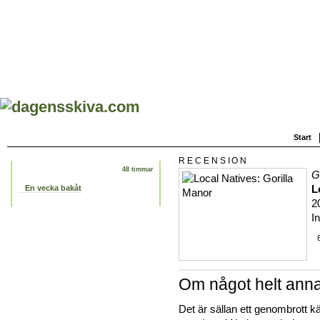
Start
RECENSION
48 timmar
G
L
En vecka bakåt
2
I
Om något helt anna
Det är sällan ett genombrott k