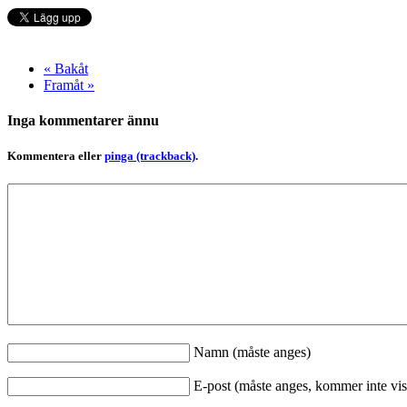
« Bakåt
Framåt »
Inga kommentarer ännu
Kommentera eller
pinga (trackback)
.
Namn (måste anges)
E-post (måste anges, kommer inte vis