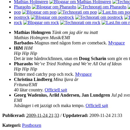
Mathias Holmgren
Pharaohs
pop
postrock
rock
Mathias Holmgren
Tänk om jag dör nu inatt
Mathias Holmgren Musik/EMI
Barbados
-Magnus med någon form av comeback.
Myspace
HiM
HiM
Hip Hip Hip
Det är inte hårdrockfinnen, utan en
Doug Scharin
som gör en t
Pharaohs
We’ve Tried Nothing and We’re All Out of Ideas
Hip Hip Hip
Britter med catchy pop och rock.
Myspace
Christina Lindberg
Mina ljuva år
Frituna/EMI
40 låtar country.
Officiell sajt
Georg Wadenius, Arild Andersen, Jan Lundgren
Jul på sv
EMI
Julsånger i ett jazzigt och maka tempo.
Officiell sajt
Publicerad:
2009-11-24 21:33
/
Uppdaterad:
2009-11-24 21:33
Kategori:
Postboxen