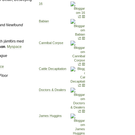
16
Babian
 and Newfound
h jämförs med
Cannibal Corpse
son
.
Myspace
lague
ce
Cattle Decapitation
Floor
Doctors & Dealers
James Huggins