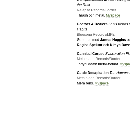
the Rest
Relapse Records/Border
Thrash och metal.
Myspace
Doctors & Dealers
Lost Friends
Habits
Bluesong Records/MPE
Gör duett med
James Huggins
oc
Regina Spektor
och
Kimya Daw
Cannibal Corpse
Evisceration P
Metalblade Records/Border
Tortyr i death metal-format.
Myspa
Cattle Decapitation
The Harvest 
Metalblade Records/Border
Mera rens.
Myspace