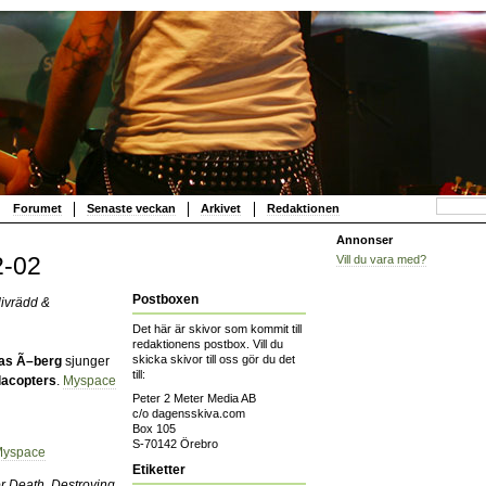
Forumet
Senaste veckan
Arkivet
Redaktionen
Annonser
2-02
Vill du vara med?
Postboxen
livrädd &
Det här är skivor som kommit till
redaktionens postbox. Vill du
skicka skivor till oss gör du det
as Ã–berg
sjunger
till:
lacopters
.
Myspace
Peter 2 Meter Media AB
c/o dagensskiva.com
Box 105
S-70142 Örebro
yspace
Etiketter
or Death, Destroying