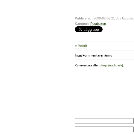
Publicerad:
2009-02-02 21:33
/
Uppdat
Kategori:
Postboxen
« Bakåt
Inga kommentarer ännu
Kommentera eller
pinga (trackback)
.