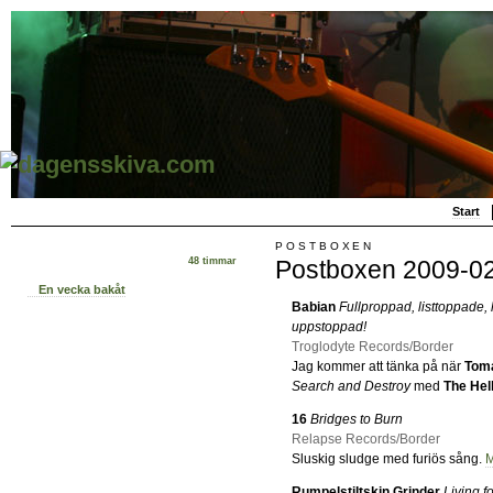
Start
POSTBOXEN
Postboxen 2009-0
48 timmar
En vecka bakåt
Babian
Fullproppad, listtoppade, 
uppstoppad!
Troglodyte Records/Border
Jag kommer att tänka på när
Tom
Search and Destroy
med
The Hel
16
Bridges to Burn
Relapse Records/Border
Sluskig sludge med furiös sång.
M
Rumpelstiltskin Grinder
Living f