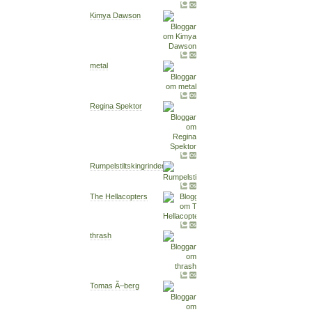
Kimya Dawson
metal
Regina Spektor
Rumpelstiltskingrinder
The Hellacopters
thrash
Tomas Ã–berg