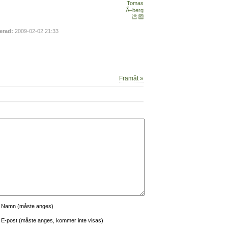
erad:
2009-02-02 21:33
Framåt »
Namn (måste anges)
E-post (måste anges, kommer inte visas)