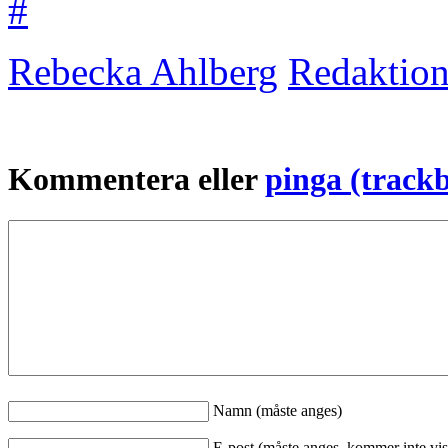
#
Rebecka Ahlberg
Redaktio
Kommentera eller
pinga (track
Namn (måste anges)
E-post (måste anges, kommer inte vis