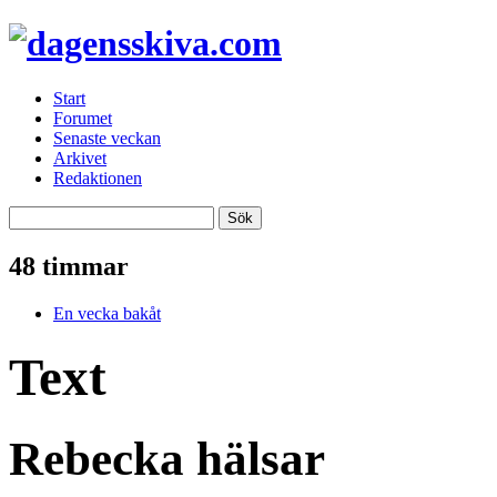
Start
Forumet
Senaste veckan
Arkivet
Redaktionen
48 timmar
En vecka bakåt
Text
Rebecka hälsar