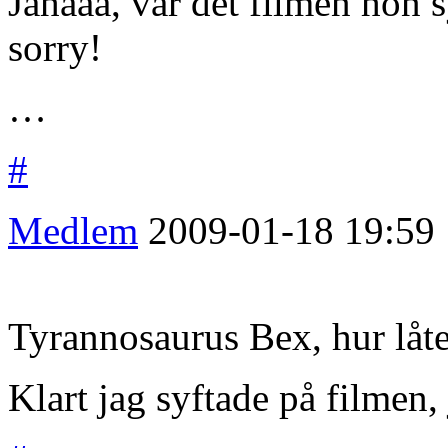
Jahaaa, var det filmen hon 
sorry!
…
#
Medlem
2009-01-18
19:59
Tyrannosaurus Bex, hur låte
Klart jag syftade på filmen, 