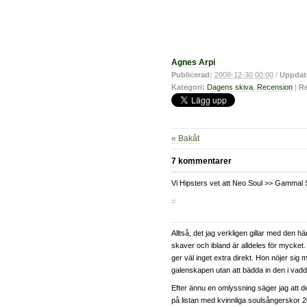
Agnes Arpi
Publicerad:
2008-12-30 00:00
/
Uppdat
Kategori:
Dagens skiva
,
Recension
|
Re
« Bakåt
7 kommentarer
Vi Hipsters vet att Neo Soul >> Gammal S
#
Alltså, det jag verkligen gillar med den hä
skaver och ibland är alldeles för mycke
ger väl inget extra direkt. Hon nöjer sig 
galenskapen utan att bädda in den i vad
Efter ännu en omlyssning säger jag att d
på listan med kvinnliga soulsångerskor 