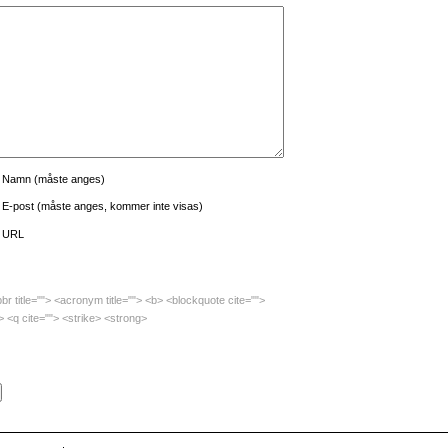
Namn (måste anges)
E-post (måste anges, kommer inte visas)
URL
bbr title=""> <acronym title=""> <b> <blockquote cite="">
 <q cite=""> <strike> <strong>