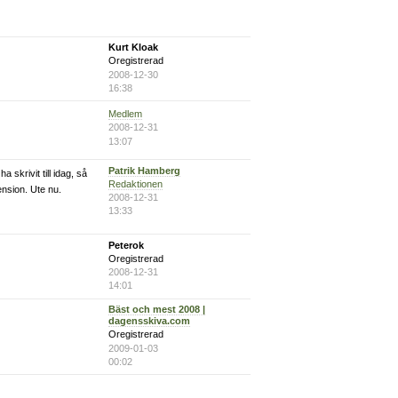
Kurt Kloak
Oregistrerad
2008-12-30
16:38
Medlem
2008-12-31
13:07
Patrik Hamberg
 skrivit till idag, så
Redaktionen
ension. Ute nu.
2008-12-31
13:33
Peterok
Oregistrerad
2008-12-31
14:01
Bäst och mest 2008 |
dagensskiva.com
Oregistrerad
2009-01-03
00:02