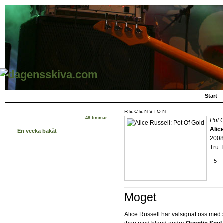
Start
RECENSION
48 timmar
Pot 
Alic
En vecka bakåt
200
Tru 
5
Moget
Alice Russell har välsignat oss med 
ihop med bland andra
Quantic Soul