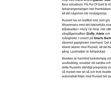
flera soloalbum. På
Pot Of Gold
är 6
talsarrangemangen mer framträdand
att det någonsin blir nostalgisörja.
Russell har en kraftfull röst, som gör 
tillsammans med det lidelsefulla oo
blåsduetten i
Hurry On Now
. Här utk
sångfågelmaffian (
Duffy
,
Adele
och 
svårigheter. I covern på
Gnarls Bark
däremot gapigheten överhand. Det ä
ibland skaver med Russell, att det bl
gång. Ljudmattan är fullspäckad.
Musiken är harmlöst funkstompig och 
soulbubblig, snuddar vid samba oc
detta Russells ständigt pregnanta rö
så mycket mer än så och trots kvali
automatiskt följer med Russell blir j