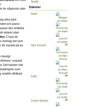
Spotify
0-
Etiketter
e än någonsin utan
Adele
sig allra bäst
andet och piano-
lassas den brittiska
så vidare) utan
ley
s
Crazy
tar
r överlag det som
ir för mycket på en
Alice Russell
trevligt
h Motown, ovanpå
st. Det händer inte
tetsstämpeln som
ag snabbt uttråkad.
Duffy
Gnarls Barkley