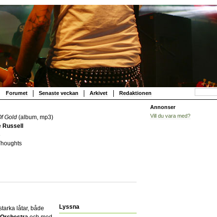
Forumet
Senaste veckan
Arkivet
Redaktionen
Annonser
Vill du vara med?
Of Gold
(album, mp3)
e Russell
8
Thoughts
Lyssna
starka låtar, både
 Orchestra
och med