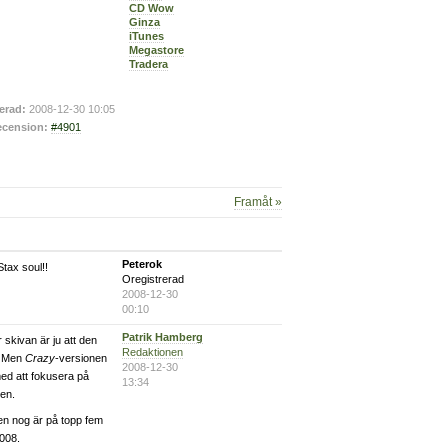
CD Wow
Ginza
iTunes
Megastore
Tradera
erad:
2008-12-30 10:05
cension:
#4901
Framåt »
Peterok
tax soul!!
Oregistrerad
2008-12-30
00:10
Patrik Hamberg
r skivan är ju att den
Redaktionen
t. Men
Crazy
-versionen
2008-12-30
med att fokusera på
13:34
den.
en nog är på topp fem
2008.