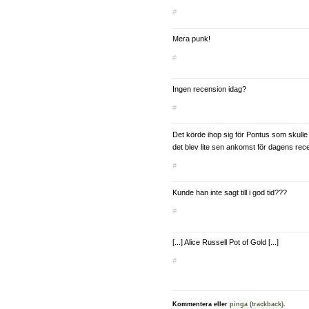
#
Mera punk!
#
Ingen recension idag?
#
Det körde ihop sig för Pontus som skulle ha
det blev lite sen ankomst för dagens rec
#
Kunde han inte sagt till i god tid???
#
[...] Alice Russell Pot of Gold [...]
#
Kommentera eller
pinga (trackback)
.