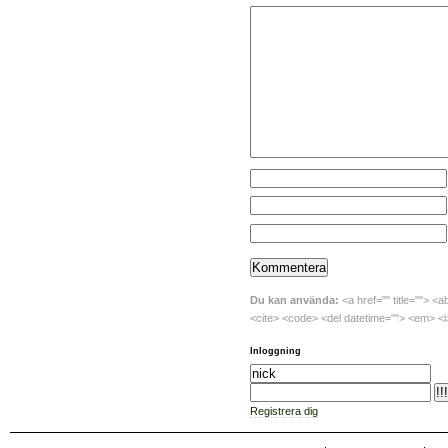
Du kan använda:
<a href="" title=""> <a
<cite> <code> <del datetime=""> <em> <i>
Inloggning
Registrera dig