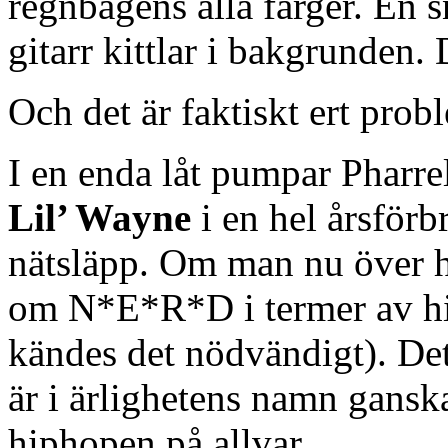
regnbågens alla färger. En 
gitarr kittlar i bakgrunden. 
Och det är faktiskt ert prob
I en enda låt pumpar Pharrel
Lil’ Wayne
i en hel årsför
nätsläpp. Om man nu över h
om N*E*R*D i termer av h
kändes det nödvändigt). Det
är i ärlighetens namn ganska
hiphopen på allvar.