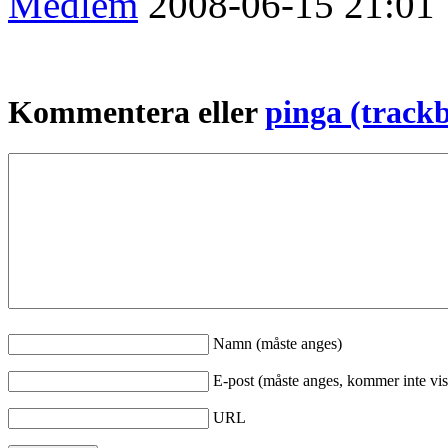
Medlem
2008-06-15
21:01
Kommentera eller
pinga (track
Namn (måste anges)
E-post (måste anges, kommer inte vis
URL