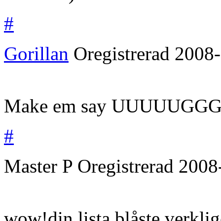
#
Gorillan
Oregistrerad
2008-
Make em say UUUUUGGGG
#
Master P
Oregistrerad
2008
wow!din lista blåste verkli