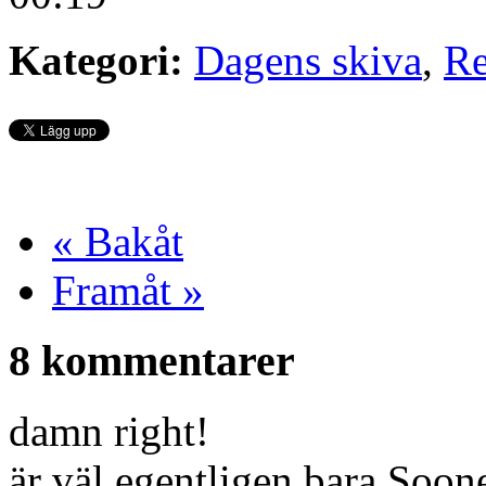
Kategori:
Dagens skiva
,
Re
« Bakåt
Framåt »
8 kommentarer
damn right!
är väl egentligen bara Soo