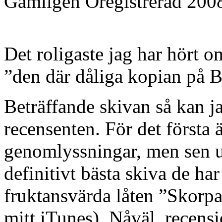
Gamligen
Oregistrerad
200
Det roligaste jag har hört o
”den där dåliga kopian på 
Beträffande skivan så kan j
recensenten. För det första 
genomlyssningar, men sen 
definitivt bästa skiva de ha
fruktansvärda låten ”Skorpa
mitt iTunes). Nåväl, recens