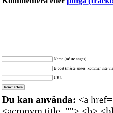
Kommentera eller
pinga (track
Namn (måste anges)
E-post (måste anges, kommer inte vis
URL
Du kan använda:
<a href="
<acronym title=""> <b> <bl