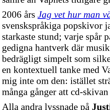
2006 års
Jag vet hur man v
svenskspråkiga popskivor ja
starkaste stund; varje spår p
gedigna hantverk där musiken
bedrägligt simpelt som silk
en kontextuell tanke med V
mig inte om den: istället st
många gånger att cd-skivan 
Alla andra lyssnade på
Just