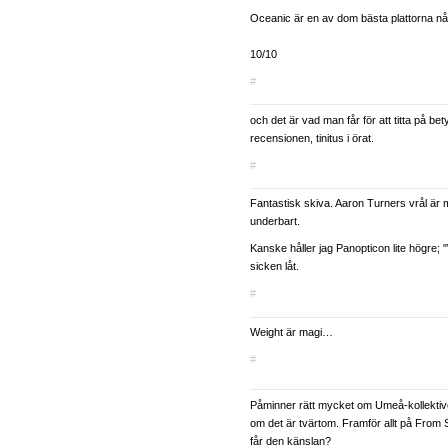
Oceanic är en av dom bästa plattorna nå
10/10
#
och det är vad man får för att titta på bet
recensionen, tinitus i örat.
#
Fantastisk skiva. Aaron Turners vrål är m
underbart.
Kanske håller jag Panopticon lite högre; 
sicken låt.
#
Weight är magi…
#
Påminner rätt mycket om Umeå-kollektivet
om det är tvärtom. Framför allt på From
får den känslan?