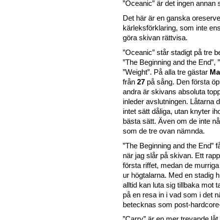
”Oceanic” är det ingen annan s
Det här är en ganska oreserv
kärleksförklaring, som inte ens
göra skivan rättvisa.
”Oceanic” står stadigt på tre 
”The Beginning and the End”, 
”Weight”. På alla tre gästar
Ma
från
27
på sång. Den första öp
andra är skivans absoluta topp
inleder avslutningen. Låtarna 
intet sätt dåliga, utan knyter 
bästa sätt. Även om de inte 
som de tre ovan nämnda.
”The Beginning and the End” f
när jag slår på skivan. Ett rap
första riffet, medan de murriga 
ur högtalarna. Med en stadig 
alltid kan luta sig tillbaka mot
på en resa in i vad som i det 
betecknas som post-hardcore-
”Carry” är en mer trevande låt,