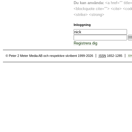
Du kan använda:
<a href="" title
<blockquote cite=""> <cite> <cod
<strike> <strong>
Inloggning
Registrera dig
© Peter 2 Meter Media AB och respektive skribent 1999-2026
ISSN
1652-1285
X