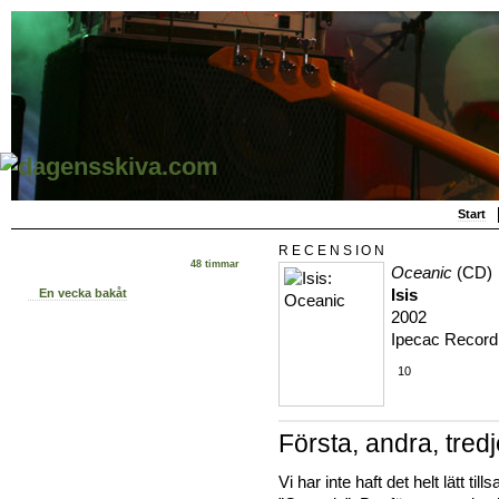
Start
RECENSION
48 timmar
Oceanic
(CD)
Isis
En vecka bakåt
2002
Ipecac Record
10
Första, andra, tred
Vi har inte haft det helt lätt ti