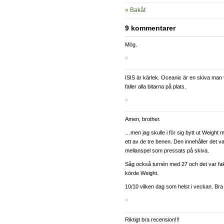
« Bakåt
9 kommentarer
Mög.
#
ISIS är kärlek. Oceanic är en skiva man vi
faller alla bitarna på plats.
#
Amen, brother.
…men jag skulle i för sig bytt ut Weight
ett av de tre benen. Den innehåller det 
mellanspel som pressats på skiva.
Såg också turnén med 27 och det var fakt
körde Weight.
10/10 vilken dag som helst i veckan. Bra
#
Riktigt bra recension!!!