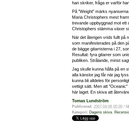
han skriker, fråga er varför han
På ”Weight” märks nyanserna
Maria Christophers mest framtr
trevande uppbyggnad mot ett 
Christophers stämma växer sig
När det återigen vrids fullt på
som manifesterades på den påf
de bägge gitarristerna i 27, s
Resultat: fyra gitarrer som un
publiken. Strålande, minst sagt
Jag skulle kunna hålla på en stu
alla känslor jag får när jag ly
kunna bli alldeles för personligt
vettigt sätt. Men att ”Oceanic” 
här laget. En skiva att återvända
Tomas Lundström
Publicerad:
2007-04-08 00:00
/
U
Kategori:
Dagens skiva
,
Recensi