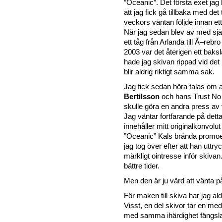
”Oceanic”. Det första exet jag 
att jag fick gå tillbaka med det t
veckors väntan följde innan et
När jag sedan blev av med sjä
ett tåg från Arlanda till Ã–rebr
2003 var det återigen ett baksl
hade jag skivan rippad vid det
blir aldrig riktigt samma sak.
Jag fick sedan höra talas om 
Bertilsson
och hans Trust No
skulle göra en andra press av 
Jag väntar fortfarande på detta o
innehåller mitt originalkonvolut
”Oceanic” Kals brända prom
jag tog över efter att han uttry
märkligt ointresse inför skivan
bättre tider.
Men den är ju värd att vänta p
För maken till skiva har jag aldr
Visst, en del skivor tar en me
med samma ihärdighet fängsl