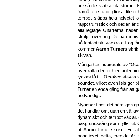
också dess absoluta storhet. Ef
framåt en stund, plinkat lite och
tempot, släpps hela helvetet lö
rappt trumstick och sedan är det
alla reglage. Gitarrerna, bas
sköljer över mig. De harmonisk
så fantastiskt vackra att jag 
kommer
Aaron Turner
s skrik
skivan.
Många har inspirerats av ”Oce
överträffa den och en anledni
lyckas få till. Orsaken stavas 
soundet, vilket även Isis gör p
Turner en enda gång från att g
nödvändigt.
Nyanser finns det nämligen got
det handlar om, utan en väl av
dynamiskt och tempot växlar,
bakgrundssång som fyller ut. Oc
att Aaron Turner skriker. För att
band insett detta, men det är i 